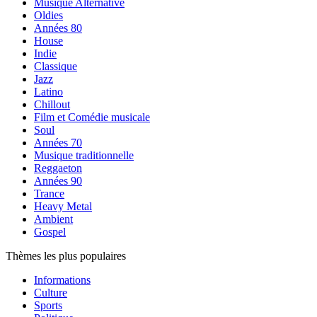
Musique Alternative
Oldies
Années 80
House
Indie
Classique
Jazz
Latino
Chillout
Film et Comédie musicale
Soul
Années 70
Musique traditionnelle
Reggaeton
Années 90
Trance
Heavy Metal
Ambient
Gospel
Thèmes les plus populaires
Informations
Culture
Sports