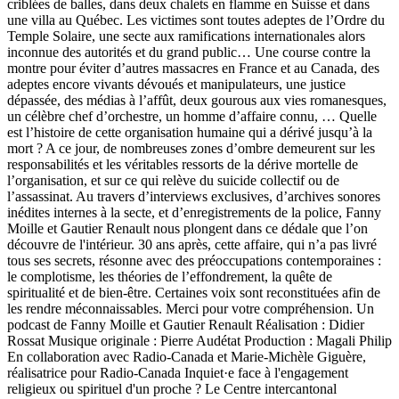
criblées de balles, dans deux chalets en flamme en Suisse et dans
une villa au Québec. Les victimes sont toutes adeptes de l’Ordre du
Temple Solaire, une secte aux ramifications internationales alors
inconnue des autorités et du grand public… Une course contre la
montre pour éviter d’autres massacres en France et au Canada, des
adeptes encore vivants dévoués et manipulateurs, une justice
dépassée, des médias à l’affût, deux gourous aux vies romanesques,
un célèbre chef d’orchestre, un homme d’affaire connu, … Quelle
est l’histoire de cette organisation humaine qui a dérivé jusqu’à la
mort ? A ce jour, de nombreuses zones d’ombre demeurent sur les
responsabilités et les véritables ressorts de la dérive mortelle de
l’organisation, et sur ce qui relève du suicide collectif ou de
l’assassinat. Au travers d’interviews exclusives, d’archives sonores
inédites internes à la secte, et d’enregistrements de la police, Fanny
Moille et Gautier Renault nous plongent dans ce dédale que l’on
découvre de l'intérieur. 30 ans après, cette affaire, qui n’a pas livré
tous ses secrets, résonne avec des préoccupations contemporaines :
le complotisme, les théories de l’effondrement, la quête de
spiritualité et de bien-être. Certaines voix sont reconstituées afin de
les rendre méconnaissables. Merci pour votre compréhension. Un
podcast de Fanny Moille et Gautier Renault Réalisation : Didier
Rossat Musique originale : Pierre Audétat Production : Magali Philip
En collaboration avec Radio-Canada et Marie-Michèle Giguère,
réalisatrice pour Radio-Canada Inquiet·e face à l'engagement
religieux ou spirituel d'un proche ? Le Centre intercantonal