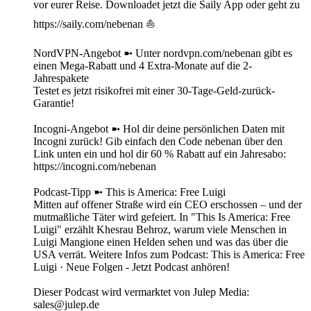
vor eurer Reise. Downloadet jetzt die Saily App oder geht zu
https://saily.com/nebenan ⛵
NordVPN-Angebot ➼ Unter nordvpn.com/nebenan gibt es
einen Mega-Rabatt und 4 Extra-Monate auf die 2-
Jahrespakete
Testet es jetzt risikofrei mit einer 30-Tage-Geld-zurück-
Garantie!
Incogni-Angebot ➼ Hol dir deine persönlichen Daten mit
Incogni zurück! Gib einfach den Code nebenan über den
Link unten ein und hol dir 60 % Rabatt auf ein Jahresabo:
https://incogni.com/nebenan
Podcast-Tipp ➼ This is America: Free Luigi
Mitten auf offener Straße wird ein CEO erschossen – und der
mutmaßliche Täter wird gefeiert. In "This Is America: Free
Luigi" erzählt Khesrau Behroz, warum viele Menschen in
Luigi Mangione einen Helden sehen und was das über die
USA verrät. Weitere Infos zum Podcast: This is America: Free
Luigi · Neue Folgen - Jetzt Podcast anhören!
Dieser Podcast wird vermarktet von Julep Media:
sales@julep.de