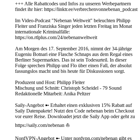
+++ Alle Rabattcodes und Infos zu unseren Werbepartnern
findet ihr hier: https://linktr.ee/verbrechenvonnebenan_podcast
Im Video-Podcast "Nebenan Weltweit" beleuchten Philipp
Fleiter und Franziska Singer jeden letzten Freitag im Monat
internationale Kriminalfälle:
https://on.rtlplus.com/24/nebenanweltweit
Am Morgen des 17. September 2016, nimmt der 34-jährige
Eugeniu Botnari eine Flasche Schnaps aus dem Regal eines
Berliner Supermarktes. Das ist sein Todesurteil. In dieser
Folge sprechen Philipp und Flo über einen Fall, der absolut
fassungslos macht und bis heute für Diskussionen sorgt.
Produzent und Host: Philipp Fleiter
Mischung und Schnitt: Christoph Scheidel - 79 Sound
Redaktionelle Mitarbeit: Anika Peltzer
Saily-Angebot ➼ Erhaltet einen exklusiven 15% Rabatt auf
Saily Datenpakete! Nutzt den Code nebenan beim Checkout
vor eurer Reise. Downloadet jetzt die Saily App oder geht zu
https://saily.com/nebenan ⛵
NordVPN-Angebot ➼ Unter nordvpn.com/nebenan gibt es