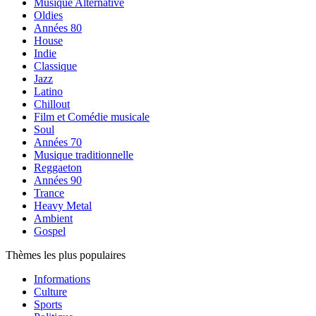
Musique Alternative
Oldies
Années 80
House
Indie
Classique
Jazz
Latino
Chillout
Film et Comédie musicale
Soul
Années 70
Musique traditionnelle
Reggaeton
Années 90
Trance
Heavy Metal
Ambient
Gospel
Thèmes les plus populaires
Informations
Culture
Sports