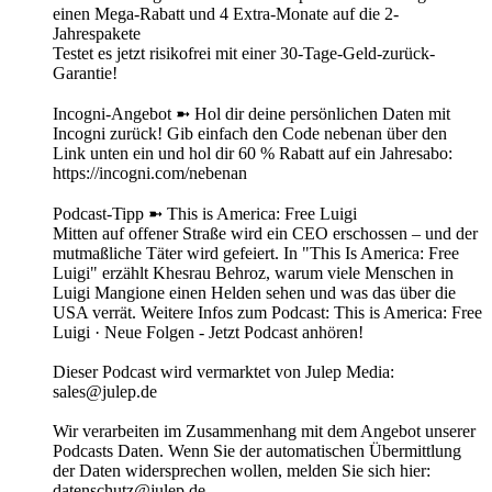
einen Mega-Rabatt und 4 Extra-Monate auf die 2-
Jahrespakete
Testet es jetzt risikofrei mit einer 30-Tage-Geld-zurück-
Garantie!
Incogni-Angebot ➼ Hol dir deine persönlichen Daten mit
Incogni zurück! Gib einfach den Code nebenan über den
Link unten ein und hol dir 60 % Rabatt auf ein Jahresabo:
https://incogni.com/nebenan
Podcast-Tipp ➼ This is America: Free Luigi
Mitten auf offener Straße wird ein CEO erschossen – und der
mutmaßliche Täter wird gefeiert. In "This Is America: Free
Luigi" erzählt Khesrau Behroz, warum viele Menschen in
Luigi Mangione einen Helden sehen und was das über die
USA verrät. Weitere Infos zum Podcast: This is America: Free
Luigi · Neue Folgen - Jetzt Podcast anhören!
Dieser Podcast wird vermarktet von Julep Media:
sales@julep.de
Wir verarbeiten im Zusammenhang mit dem Angebot unserer
Podcasts Daten. Wenn Sie der automatischen Übermittlung
der Daten widersprechen wollen, melden Sie sich hier:
datenschutz@julep.de