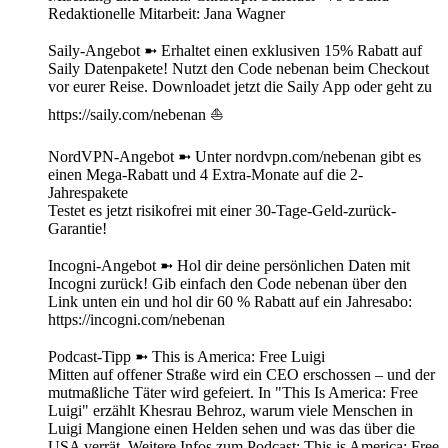
Redaktionelle Mitarbeit: Jana Wagner
Saily-Angebot ➼ Erhaltet einen exklusiven 15% Rabatt auf
Saily Datenpakete! Nutzt den Code nebenan beim Checkout
vor eurer Reise. Downloadet jetzt die Saily App oder geht zu
https://saily.com/nebenan ⛵
NordVPN-Angebot ➼ Unter nordvpn.com/nebenan gibt es
einen Mega-Rabatt und 4 Extra-Monate auf die 2-
Jahrespakete
Testet es jetzt risikofrei mit einer 30-Tage-Geld-zurück-
Garantie!
Incogni-Angebot ➼ Hol dir deine persönlichen Daten mit
Incogni zurück! Gib einfach den Code nebenan über den
Link unten ein und hol dir 60 % Rabatt auf ein Jahresabo:
https://incogni.com/nebenan
Podcast-Tipp ➼ This is America: Free Luigi
Mitten auf offener Straße wird ein CEO erschossen – und der
mutmaßliche Täter wird gefeiert. In "This Is America: Free
Luigi" erzählt Khesrau Behroz, warum viele Menschen in
Luigi Mangione einen Helden sehen und was das über die
USA verrät. Weitere Infos zum Podcast: This is America: Free