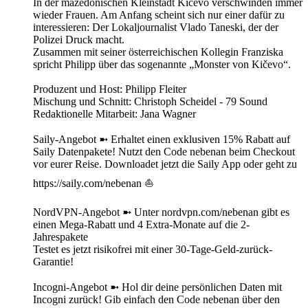
In der mazedonischen Kleinstadt Kičevo verschwinden immer
wieder Frauen. Am Anfang scheint sich nur einer dafür zu
interessieren: Der Lokaljournalist Vlado Taneski, der der
Polizei Druck macht.
Zusammen mit seiner österreichischen Kollegin Franziska
spricht Philipp über das sogenannte „Monster von Kičevo“.
Produzent und Host: Philipp Fleiter
Mischung und Schnitt: Christoph Scheidel - 79 Sound
Redaktionelle Mitarbeit: Jana Wagner
Saily-Angebot ➼ Erhaltet einen exklusiven 15% Rabatt auf
Saily Datenpakete! Nutzt den Code nebenan beim Checkout
vor eurer Reise. Downloadet jetzt die Saily App oder geht zu
https://saily.com/nebenan ⛵
NordVPN-Angebot ➼ Unter nordvpn.com/nebenan gibt es
einen Mega-Rabatt und 4 Extra-Monate auf die 2-
Jahrespakete
Testet es jetzt risikofrei mit einer 30-Tage-Geld-zurück-
Garantie!
Incogni-Angebot ➼ Hol dir deine persönlichen Daten mit
Incogni zurück! Gib einfach den Code nebenan über den