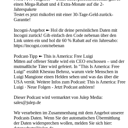
einen Mega-Rabatt und 4 Extra-Monate auf die 2-
Jahrespakete
Testet es jetzt risikofrei mit einer 30-Tage-Geld-zurück-
Garantie!
Incogni-Angebot ➼ Hol dir deine persönlichen Daten mit
Incogni zurück! Gib einfach den Code nebenan über den
Link unten ein und hol dir 60 % Rabatt auf ein Jahresabo:
https://incogni.com/nebenan
Podcast-Tipp ➼ This is America: Free Luigi
Mitten auf offener Straße wird ein CEO erschossen – und der
mutmaßliche Täter wird gefeiert. In "This Is America: Free
Luigi" erzählt Khesrau Behroz, warum viele Menschen in
Luigi Mangione einen Helden sehen und was das über die
USA verrät. Weitere Infos zum Podcast: This is America: Free
Luigi · Neue Folgen - Jetzt Podcast anhören!
Dieser Podcast wird vermarktet von Julep Media:
sales@julep.de
Wir verarbeiten im Zusammenhang mit dem Angebot unserer
Podcasts Daten. Wenn Sie der automatischen Übermittlung
der Daten widersprechen wollen, melden Sie sich hier: