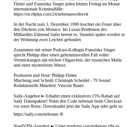
Fleiter und Franziska Singer jeden letzten Freitag im Monat
internationale Kriminalfälle:
https://on.rtlplus.com/24/nebenanweltweit
In der Nacht zum 3. Dezember 1999 leuchtet ein Feuer über
den Dächern von Monaco. Im Luxus-Penthouse des
Milliardärs Edmond Safra brennt es. Stunden später werden in
der Wohnung zwei Leichen gefunden
Zusammen mit seiner Podcast-Kollegin Franziska Singer
spricht Philipp über einen geheimnisvollen Fall voller
Verstrickungen mit reichen Oligarchen, der russischen Mafia
und einer mysteriösen Witwe.
Produzent und Host: Philipp Fleiter
Mischung und Schnitt: Christoph Scheidel - 79 Sound
Redaktionelle Mitarbeit: Vincent Bauer
Saily-Angebot ➼ Erhaltet einen exklusiven 15% Rabatt auf
Saily Datenpakete! Nutzt den Code nebenan beim Checkout
vor eurer Reise. Downloadet jetzt die Saily App oder geht zu
https://saily.com/nebenan ⛵
NordVPN-Angebot ➼ Unter nordvpn.com/nebenan gibt es