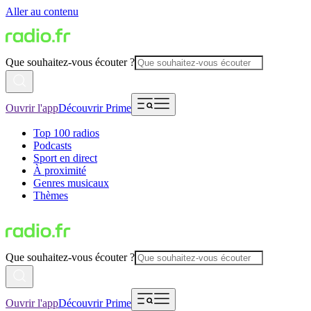
Aller au contenu
Que souhaitez-vous écouter ?
Ouvrir l'app
Découvrir Prime
Top 100 radios
Podcasts
Sport en direct
À proximité
Genres musicaux
Thèmes
Que souhaitez-vous écouter ?
Ouvrir l'app
Découvrir Prime