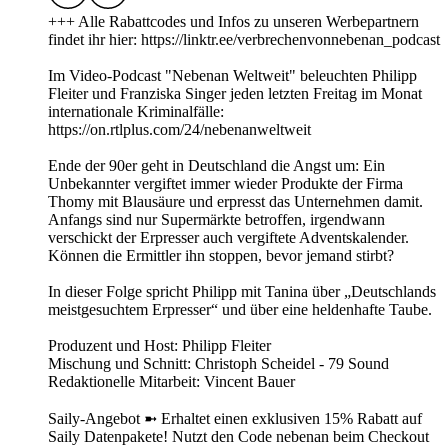
+++ Alle Rabattcodes und Infos zu unseren Werbepartnern
findet ihr hier: https://linktr.ee/verbrechenvonnebenan_podcast
Im Video-Podcast "Nebenan Weltweit" beleuchten Philipp
Fleiter und Franziska Singer jeden letzten Freitag im Monat
internationale Kriminalfälle:
https://on.rtlplus.com/24/nebenanweltweit
Ende der 90er geht in Deutschland die Angst um: Ein
Unbekannter vergiftet immer wieder Produkte der Firma
Thomy mit Blausäure und erpresst das Unternehmen damit.
Anfangs sind nur Supermärkte betroffen, irgendwann
verschickt der Erpresser auch vergiftete Adventskalender.
Können die Ermittler ihn stoppen, bevor jemand stirbt?
In dieser Folge spricht Philipp mit Tanina über „Deutschlands
meistgesuchtem Erpresser“ und über eine heldenhafte Taube.
Produzent und Host: Philipp Fleiter
Mischung und Schnitt: Christoph Scheidel - 79 Sound
Redaktionelle Mitarbeit: Vincent Bauer
Saily-Angebot ➼ Erhaltet einen exklusiven 15% Rabatt auf
Saily Datenpakete! Nutzt den Code nebenan beim Checkout