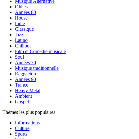
Musique Alternative
Oldies
Années 80
House
Indie
Classique
Jazz
Latino
Chillout
Film et Comédie musicale
Soul
Années 70
Musique traditionnelle
Reggaeton
Années 90
Trance
Heavy Metal
Ambient
Gospel
Thèmes les plus populaires
Informations
Culture
Sports