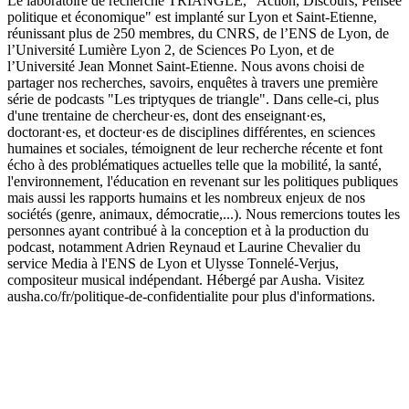
Le laboratoire de recherche TRIANGLE, "Action, Discours, Pensée
politique et économique" est implanté sur Lyon et Saint-Etienne,
réunissant plus de 250 membres, du CNRS, de l’ENS de Lyon, de
l’Université Lumière Lyon 2, de Sciences Po Lyon, et de
l’Université Jean Monnet Saint-Etienne. Nous avons choisi de
partager nos recherches, savoirs, enquêtes à travers une première
série de podcasts "Les triptyques de triangle". Dans celle-ci, plus
d'une trentaine de chercheur·es, dont des enseignant·es,
doctorant·es, et docteur·es de disciplines différentes, en sciences
humaines et sociales, témoignent de leur recherche récente et font
écho à des problématiques actuelles telle que la mobilité, la santé,
l'environnement, l'éducation en revenant sur les politiques publiques
mais aussi les rapports humains et les nombreux enjeux de nos
sociétés (genre, animaux, démocratie,...). Nous remercions toutes les
personnes ayant contribué à la conception et à la production du
podcast, notamment Adrien Reynaud et Laurine Chevalier du
service Media à l'ENS de Lyon et Ulysse Tonnelé-Verjus,
compositeur musical indépendant. Hébergé par Ausha. Visitez
ausha.co/fr/politique-de-confidentialite pour plus d'informations.
Site web du podcast