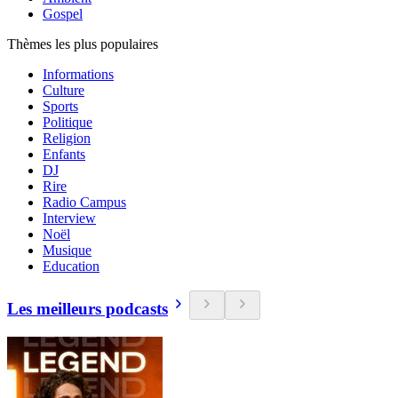
Gospel
Thèmes les plus populaires
Informations
Culture
Sports
Politique
Religion
Enfants
DJ
Rire
Radio Campus
Interview
Noël
Musique
Education
Les meilleurs podcasts