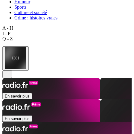
Humour
Sports
Culture et société
Crime : histoires vraies
A - H
I - P
Q - Z
En savoir plus
En savoir plus