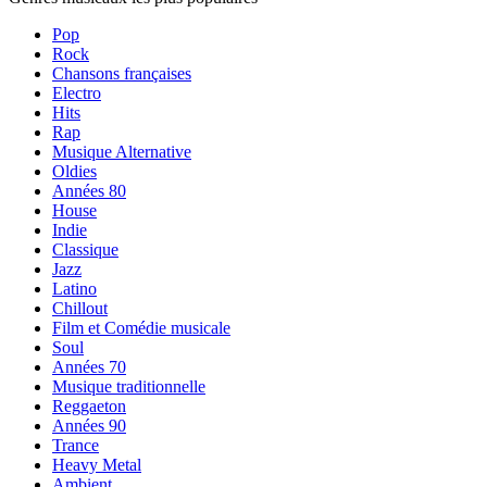
Pop
Rock
Chansons françaises
Electro
Hits
Rap
Musique Alternative
Oldies
Années 80
House
Indie
Classique
Jazz
Latino
Chillout
Film et Comédie musicale
Soul
Années 70
Musique traditionnelle
Reggaeton
Années 90
Trance
Heavy Metal
Ambient