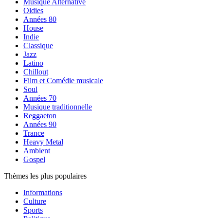
Musique Alternative
Oldies
Années 80
House
Indie
Classique
Jazz
Latino
Chillout
Film et Comédie musicale
Soul
Années 70
Musique traditionnelle
Reggaeton
Années 90
Trance
Heavy Metal
Ambient
Gospel
Thèmes les plus populaires
Informations
Culture
Sports