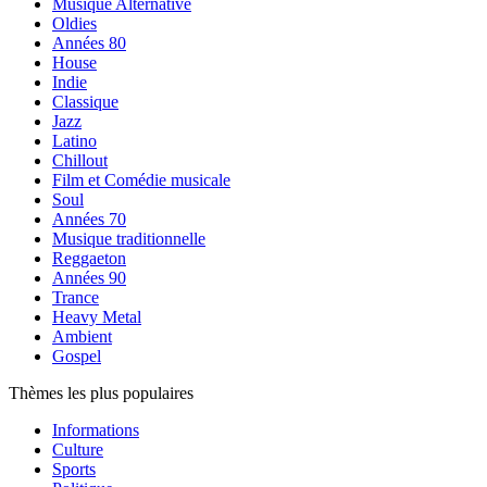
Musique Alternative
Oldies
Années 80
House
Indie
Classique
Jazz
Latino
Chillout
Film et Comédie musicale
Soul
Années 70
Musique traditionnelle
Reggaeton
Années 90
Trance
Heavy Metal
Ambient
Gospel
Thèmes les plus populaires
Informations
Culture
Sports