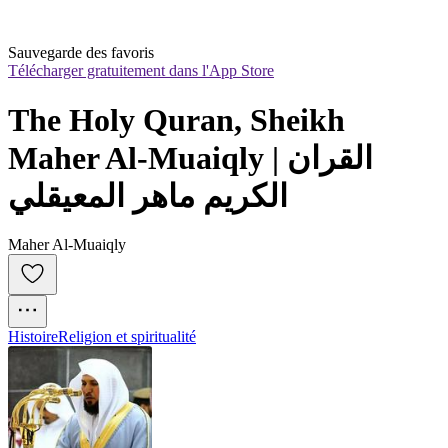
Sauvegarde des favoris
Télécharger gratuitement dans l'App Store
The Holy Quran, Sheikh 
Maher Al-Muaiqly | القران 
الكريم ماهر المعيقلي
Maher Al-Muaiqly
Histoire
Religion et spiritualité