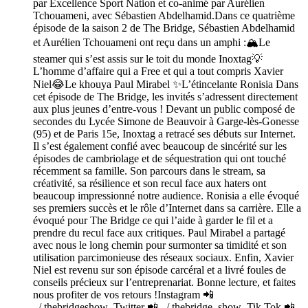
par Excellence Sport Nation et co-animé par Aurélien
Tchouameni, avec Sébastien Abdelhamid.Dans ce quatrième
épisode de la saison 2 de The Bridge, Sébastien Abdelhamid
et Aurélien Tchouameni ont reçu dans un amphi :🏔️Le
steamer qui s’est assis sur le toit du monde Inoxtag💡
L’homme d’affaire qui a Free et qui a tout compris Xavier
Niel😂Le khouya Paul Mirabel ✨L’étincelante Ronisia Dans
cet épisode de The Bridge, les invités s’adressent directement
aux plus jeunes d’entre-vous ! Devant un public composé de
secondes du Lycée Simone de Beauvoir à Garge-lès-Gonesse
(95) et de Paris 15e, Inoxtag a retracé ses débuts sur Internet.
Il s’est également confié avec beaucoup de sincérité sur les
épisodes de cambriolage et de séquestration qui ont touché
récemment sa famille. Son parcours dans le stream, sa
créativité, sa résilience et son recul face aux haters ont
beaucoup impressionné notre audience. Ronisia a elle évoqué
ses premiers succès et le rôle d’Internet dans sa carrière. Elle a
évoqué pour The Bridge ce qui l’aide à garder le fil et a
prendre du recul face aux critiques. Paul Mirabel a partagé
avec nous le long chemin pour surmonter sa timidité et son
utilisation parcimonieuse des réseaux sociaux. Enfin, Xavier
Niel est revenu sur son épisode carcéral et a livré foules de
conseils précieux sur l’entreprenariat. Bonne lecture, et faites
nous profiter de vos retours !Instagram 📲
/ thebridgeshow Twitter 📲 / thebridge_show Tik Tok 📲