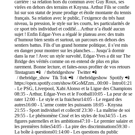
carrière : sa relation hors du commun avec Guy Roux, ses
virées en dehors des terrains et Knysna. Arthur Fils se confie
lui sur son statut de jeune prodige et étoile montante du tennis
français. Sa relation avec le public, l’exigence du très haut
niveau, la pression, le style sur les courts, les particularités de
ce sport très individuel et codifié…Arthur n’a éludé aucun
sujet ! Enfin Edgar-Yves a régalé le plateau avec des traits
d’humour bien sentis et surtout, un parcours en dehors des
sentiers battus. Fils d’un grand homme politique, il s’est mis
en danger pour montrer sur les planches… Jusqu’à dormir
dans la rue ! Avec un style survolté, Edgar-Yves a dit sur The
Bridge des vérités comme on en entend de plus en plus
rarement. Bonne lecture, et faites-nous profiter de vos retours
!Instagram 📲 / thebridgeshow Twitter 📲
/ thebridge_show Tik Tok 📲 / thebridgeshow Spotify 📲
https://open.spotify.com/show/0GoMZzm...00:00 - Intro01:21
- Le PSG, Liverpool, Xabi Alonso et la Ligue des Champions
08:35 - Arthur, Edgar-Yves et le Football10:05 - La peur de se
rater 12:00 - Le style et la fraicheur14:05 - Le regard des
autres16:00 - L’arme contre les puissants 18:05 - Knysna
21:55 - Sport individuel et collectif 23:30 - La maîtrise de soi
29:55 - Le phénomène Cissé et les styles de fou34:55 - Les
figures paternelles et les ambitions47:10 - Le premier salaire et
les premières folies54:05 - La pire des discriminations59:30 -
La boîte à questions01:14:00 - Les questions du public