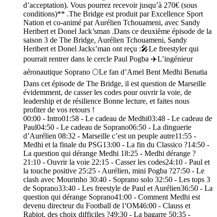
d’acceptation). Vous pourrez recevoir jusqu’à 270€ (sous
conditions)** .The Bridge est produit par Excellence Sport
Nation et co-animé par Aurélien Tchouameni, avec Sandy
Heribert et Donel Jack’sman .Dans ce deuxième épisode de la
saison 3 de The Bridge, Aurélien Tchouameni, Sandy
Heribert et Donel Jacks’man ont reçu :🎤Le freestyler qui
pourrait rentrer dans le cercle Paul Pogba ✈️L’ingénieur
aéronautique Soprano 🌕Le fan d’Amel Bent Medhi Benatia
Dans cet épisode de The Bridge, il est question de Marseille
évidemment, de casser les codes pour ouvrir la voie, de
leadership et de résilience Bonne lecture, et faites nous
profiter de vos retours !
00:00 - Intro01:58 - Le cadeau de Medhi03:48 - Le cadeau de
Paul04:50 - Le cadeau de Soprano06:50 - La dinguerie
d’Aurélien 08:32 - Marseille c’est un peuple autre11:55 -
Medhi et la finale du PSG13:00 - La fin du Classico ?14:50 -
La question qui dérange Medhi 18:25 - Medhi dérange ?
21:10 - Ouvrir la voie 22:15 - Casser les codes24:10 - Paul et
la touche positive 25:25 - Aurélien, mini Pogba ?27:50 - Le
clash avec Mourinho 30:40 - Soprano solo 32:50 - Les tops 3
de Soprano33:40 - Les freestyle de Paul et Aurélien36:50 - La
question qui dérange Soprano41:00 - Comment Medhi est
devenu directeur du Football de l’OM46:00 - Clauss et
Rabiot, des choix difficiles ?49:30 - La bagarre 50:35 -