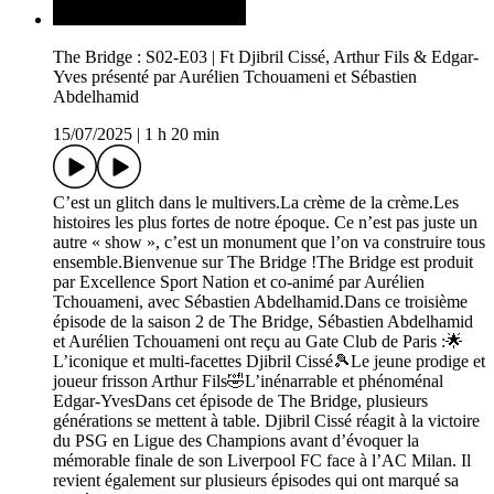
The Bridge : S02-E03 | Ft Djibril Cissé, Arthur Fils & Edgar-
Yves présenté par Aurélien Tchouameni et Sébastien
Abdelhamid
15/07/2025
|
1 h 20 min
C’est un glitch dans le multivers.La crème de la crème.Les
histoires les plus fortes de notre époque. Ce n’est pas juste un
autre « show », c’est un monument que l’on va construire tous
ensemble.Bienvenue sur The Bridge !The Bridge est produit
par Excellence Sport Nation et co-animé par Aurélien
Tchouameni, avec Sébastien Abdelhamid.Dans ce troisième
épisode de la saison 2 de The Bridge, Sébastien Abdelhamid
et Aurélien Tchouameni ont reçu au Gate Club de Paris :🌟
L’iconique et multi-facettes Djibril Cissé🎾Le jeune prodige et
joueur frisson Arthur Fils🤣L’inénarrable et phénoménal
Edgar-YvesDans cet épisode de The Bridge, plusieurs
générations se mettent à table. Djibril Cissé réagit à la victoire
du PSG en Ligue des Champions avant d’évoquer la
mémorable finale de son Liverpool FC face à l’AC Milan. Il
revient également sur plusieurs épisodes qui ont marqué sa