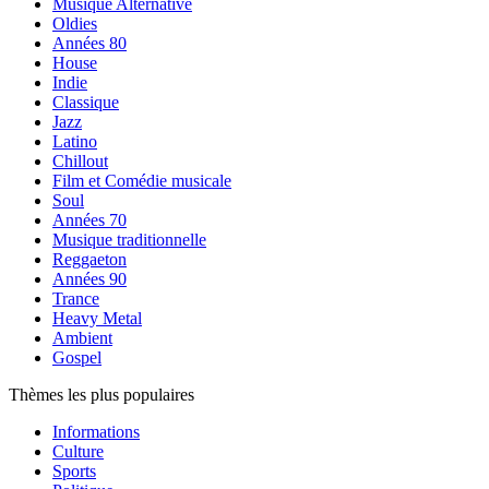
Musique Alternative
Oldies
Années 80
House
Indie
Classique
Jazz
Latino
Chillout
Film et Comédie musicale
Soul
Années 70
Musique traditionnelle
Reggaeton
Années 90
Trance
Heavy Metal
Ambient
Gospel
Thèmes les plus populaires
Informations
Culture
Sports