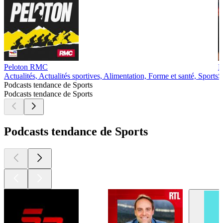
Peloton RMC
F
Actualités, Actualités sportives, Alimentation, Forme et santé, Sports
S
Podcasts tendance de Sports
Podcasts tendance de Sports
Podcasts tendance de Sports