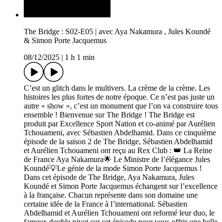
The Bridge : S02-E05 | avec Aya Nakamura , Jules Koundé
& Simon Porte Jacquemus
08/12/2025
|
1 h 1 min
C’est un glitch dans le multivers. La crème de la crème. Les
histoires les plus fortes de notre époque. Ce n’est pas juste un
autre « show », c’est un monument que l’on va construire tous
ensemble ! Bienvenue sur The Bridge ! The Bridge est
produit par Excellence Sport Nation et co-animé par Aurélien
Tchouameni, avec Sébastien Abdelhamid. Dans ce cinquième
épisode de la saison 2 de The Bridge, Sébastien Abdelhamid
et Aurélien Tchouameni ont reçu au Rex Club : 👑 La Reine
de France Aya Nakamura🌟 Le Ministre de l’élégance Jules
Koundé💡Le génie de la mode Simon Porte Jacquemus !
Dans cet épisode de The Bridge, Aya Nakamura, Jules
Koundé et Simon Porte Jacquemus échangent sur l’excellence
à la française. Chacun représente dans son domaine une
certaine idée de la France à l’international. Sébastien
Abdelhamid et Aurélien Tchouameni ont reformé leur duo, le
fameux double pivot sur cet épisode pour vous offrir une belle