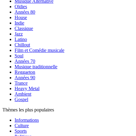
Musique Alternative
Oldies
Années 80
House
Indie
Classique
Jazz
Latino
Chillout
Film et Comédie musicale
Soul
Années 70
Musique traditionnelle
Reggaeton
Années 90
Trance
Heavy Metal
Ambient
Gospel
Thèmes les plus populaires
Informations
Culture
Sports