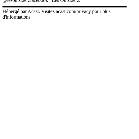
@lesoutsiderzfacebook : Les OutsiderZ
▬▬▬▬▬▬▬▬▬▬▬▬▬▬▬▬▬▬▬▬▬▬▬▬▬
Hébergé par Acast. Visitez acast.com/privacy pour plus
d'informations.
Site web du podcast