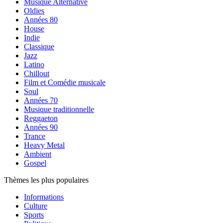
Musique Alternative
Oldies
Années 80
House
Indie
Classique
Jazz
Latino
Chillout
Film et Comédie musicale
Soul
Années 70
Musique traditionnelle
Reggaeton
Années 90
Trance
Heavy Metal
Ambient
Gospel
Thèmes les plus populaires
Informations
Culture
Sports