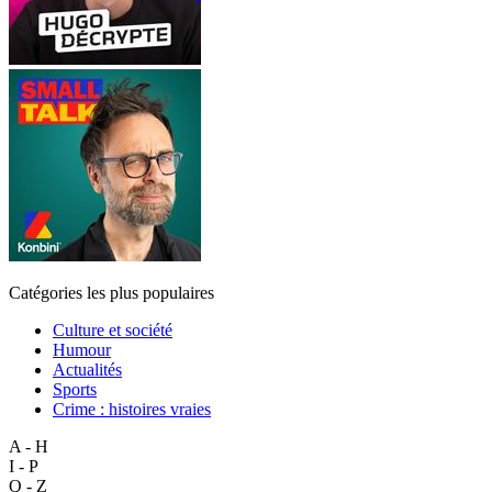
Catégories les plus populaires
Culture et société
Humour
Actualités
Sports
Crime : histoires vraies
A - H
I - P
Q - Z