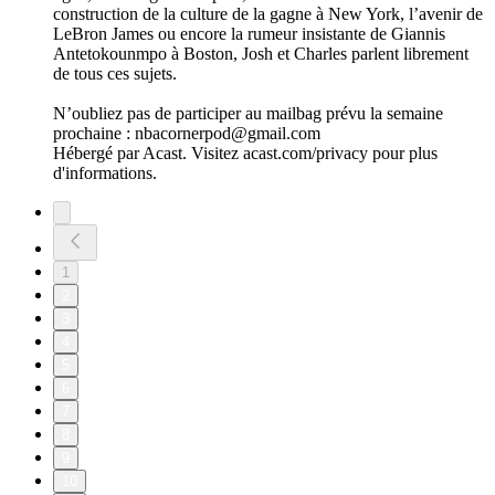
construction de la culture de la gagne à New York, l’avenir de
LeBron James ou encore la rumeur insistante de Giannis
Antetokounmpo à Boston, Josh et Charles parlent librement
de tous ces sujets.
N’oubliez pas de participer au mailbag prévu la semaine
prochaine : nbacornerpod@gmail.com
Hébergé par Acast. Visitez acast.com/privacy pour plus
d'informations.
1
2
3
4
5
6
7
8
9
10