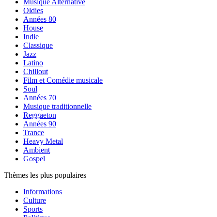
Musique Alternative
Oldies
Années 80
House
Indie
Classique
Jazz
Latino
Chillout
Film et Comédie musicale
Soul
Années 70
Musique traditionnelle
Reggaeton
Années 90
Trance
Heavy Metal
Ambient
Gospel
Thèmes les plus populaires
Informations
Culture
Sports