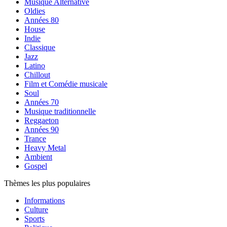
Musique Alternative
Oldies
Années 80
House
Indie
Classique
Jazz
Latino
Chillout
Film et Comédie musicale
Soul
Années 70
Musique traditionnelle
Reggaeton
Années 90
Trance
Heavy Metal
Ambient
Gospel
Thèmes les plus populaires
Informations
Culture
Sports