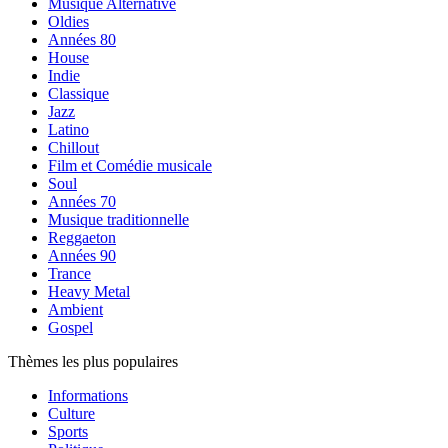
Musique Alternative
Oldies
Années 80
House
Indie
Classique
Jazz
Latino
Chillout
Film et Comédie musicale
Soul
Années 70
Musique traditionnelle
Reggaeton
Années 90
Trance
Heavy Metal
Ambient
Gospel
Thèmes les plus populaires
Informations
Culture
Sports