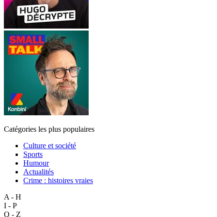
Catégories les plus populaires
Culture et société
Sports
Humour
Actualités
Crime : histoires vraies
A - H
I - P
Q - Z