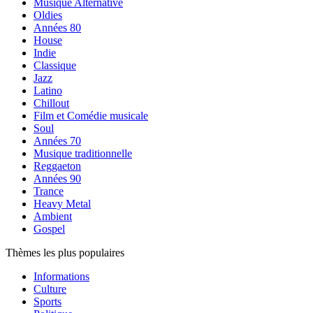
Musique Alternative
Oldies
Années 80
House
Indie
Classique
Jazz
Latino
Chillout
Film et Comédie musicale
Soul
Années 70
Musique traditionnelle
Reggaeton
Années 90
Trance
Heavy Metal
Ambient
Gospel
Thèmes les plus populaires
Informations
Culture
Sports