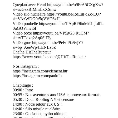
Quéplan avec Henri https://youtu.be/o9FrA5CXgXw?
si=ucGsxBfMnsLxXSmw
Vidéo silo nucléaire https://youtu.be/RdEuFqZc-EU?
si=VAzWDG9r5qVVC6xH
Vidéo poubelle https://youtu.be/IJApRl9ltnM?si=j-di1-
0uGOVmvi6I
Vidéo boxe https://youtu.be/VP5gG3jRuCM?
si=rvTTqxq2Aq0SlITy
Vidéo grue https://youtu.be/PeFdPiaSvjY?
si=bp_AeeWp41ENLzbZ
Chaîne HitTheRupteur
https://www.youtube.com/@HitTheRupteur
Nos instagram :
https://instagram.com/clement.htr
https://instagram.com/paulrdb
Chapitrage :
00:00 : Intro
00:55 : Nos aventures aux USA et nouveaux formats
05:30 : Docu Roofing NY et censure
14:00 : Notre retour aux US ?
14:40 : Silo missile nucléaire
23:00 : Go fast et mytho ultime !