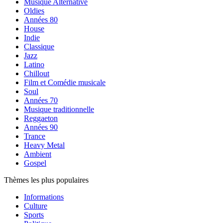
Musique Alternative
Oldies
Années 80
House
Indie
Classique
Jazz
Latino
Chillout
Film et Comédie musicale
Soul
Années 70
Musique traditionnelle
Reggaeton
Années 90
Trance
Heavy Metal
Ambient
Gospel
Thèmes les plus populaires
Informations
Culture
Sports