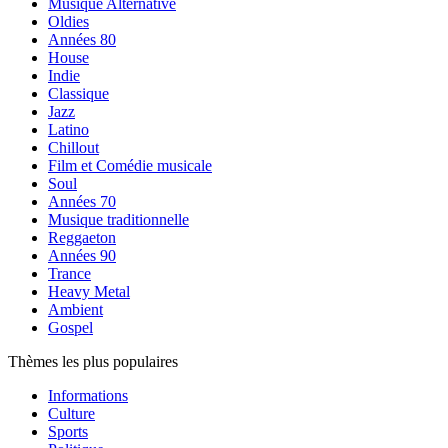
Musique Alternative
Oldies
Années 80
House
Indie
Classique
Jazz
Latino
Chillout
Film et Comédie musicale
Soul
Années 70
Musique traditionnelle
Reggaeton
Années 90
Trance
Heavy Metal
Ambient
Gospel
Thèmes les plus populaires
Informations
Culture
Sports