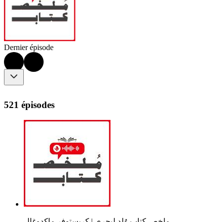
Dernier épisode
521 épisodes
ملخص كتاب وُلد ليجري | كريستوفر ماكدوغال