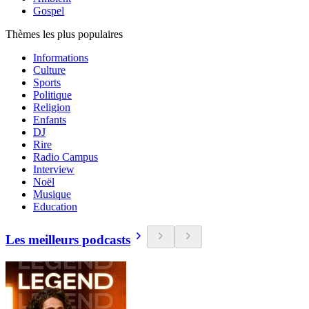
Gospel
Thèmes les plus populaires
Informations
Culture
Sports
Politique
Religion
Enfants
DJ
Rire
Radio Campus
Interview
Noël
Musique
Education
Les meilleurs podcasts