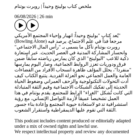
ملخص كتاب بولينج وحيداً | روبرت بوتنام
06/08/2026
|
26 min
يُعد كتاب "بولينج وحيداً: انهيار وإحياء المجتمع الأمريكي"
(Bowling Alone) مرجعاً فذاً في علم الاجتماع، يرصد فيه
روبرت بوتنام تآكل ما يسمى بـ "رأس المال الاجتماعي"
وانحسار المشاركة المدنية في العصر الحديث. عبر استعارة
ذكية للاعب "البولينج" الذي كان يمارس رياضته سابقاً ضمن
فرق ودوريات تعزز الروابط الجماعية، وصار اليوم يمارسها
"منفرداً"، يحلل المؤلف ظاهرة انسحاب الأفراد من الفضاءات
العامة والعمل الجماعي نحو العزلة الفردية. يتتبع الكتاب كيف
أدت التحولات التكنولوجية والزحف العمراني وضغوط الحياة
الحديثة إلى تفكيك الشبكات الاجتماعية وقيم الثقة المتبادلة
التي كانت تُشكل "الغراء" الرابط للمجتمع. يقدم بوتنام في هذا
العمل تشخيصاً عميقاً لأزمة التواصل الإنساني، مع رؤية
استشرافية تدعو لاستعادة حيوية المجتمع وإعادة بناء جسور
الثقة التي تقوم عليها الديمقراطية واستقرار الشعوب.
This podcast includes content produced or editorially adapted
under a mix of owned rights and lawful use.
We respect intellectual property and review any documented