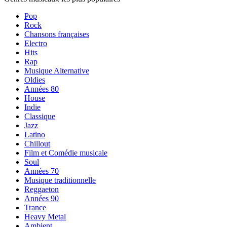
Pop
Rock
Chansons françaises
Electro
Hits
Rap
Musique Alternative
Oldies
Années 80
House
Indie
Classique
Jazz
Latino
Chillout
Film et Comédie musicale
Soul
Années 70
Musique traditionnelle
Reggaeton
Années 90
Trance
Heavy Metal
Ambient