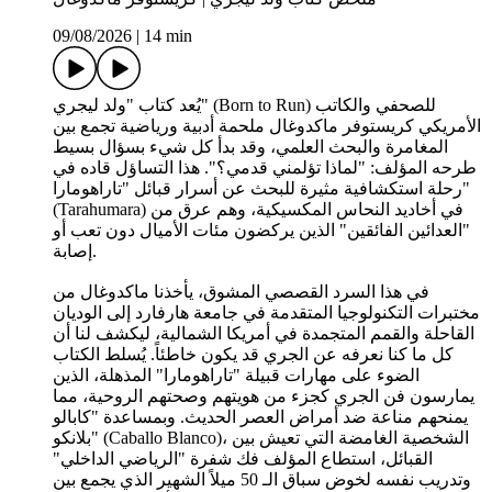
09/08/2026
|
14 min
يُعد كتاب "ولد ليجري" (Born to Run) للصحفي والكاتب
الأمريكي كريستوفر ماكدوغال ملحمة أدبية ورياضية تجمع بين
المغامرة والبحث العلمي، وقد بدأ كل شيء بسؤال بسيط
طرحه المؤلف: "لماذا تؤلمني قدمي؟". هذا التساؤل قاده في
رحلة استكشافية مثيرة للبحث عن أسرار قبائل "تاراهومارا"
(Tarahumara) في أخاديد النحاس المكسيكية، وهم عرق من
"العدائين الفائقين" الذين يركضون مئات الأميال دون تعب أو
إصابة.
في هذا السرد القصصي المشوق، يأخذنا ماكدوغال من
مختبرات التكنولوجيا المتقدمة في جامعة هارفارد إلى الوديان
القاحلة والقمم المتجمدة في أمريكا الشمالية، ليكشف لنا أن
كل ما كنا نعرفه عن الجري قد يكون خاطئاً. يُسلط الكتاب
الضوء على مهارات قبيلة "تاراهومارا" المذهلة، الذين
يمارسون فن الجري كجزء من هويتهم وصحتهم الروحية، مما
يمنحهم مناعة ضد أمراض العصر الحديث. وبمساعدة "كابالو
بلانكو" (Caballo Blanco)، الشخصية الغامضة التي تعيش بين
القبائل، استطاع المؤلف فك شفرة "الرياضي الداخلي"
وتدريب نفسه لخوض سباق الـ 50 ميلاً الشهير الذي يجمع بين