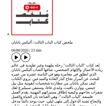
ملخص كتاب الباب الثالث | أليكس بانايان
06/08/2026
|
23 min
يُعد كتاب "الباب الثالث" رحلة ملهمة وغير تقليدية في عالم
ريادة الأعمال والإلهام الشخصي، صاغها الشاب أليكس بانايان
الذي انطلق في مغامرة وهو في الثامنة عشرة من عمره
للبحث عن أسرار نجاح كبار القادة والمبدعين. يروي الكتاب
كيف تمكن بانايان من مطاردة شخصيات أيقونية مثل بيل
جيتس، ووارن بافيت، وليدي غاغا، وستيفن سبيلبرغ لفك
شفرات نجاحهم وكيفية إطلاق مسيراتهم المهنية. يقدم العمل
فلسفة "الباب الثالث"؛ وهي القناعة بأن الحياة والعمل
والنجاح تشبه الدخول إلى ملهى ليلي، حيث يوجد دائماً مدخل
رئيسي يزدحم بالطوابير، ومدخل لكبار الشخصيات، و"باب