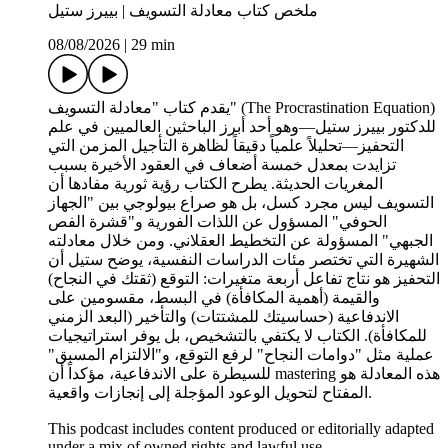
ملخص كتاب معادلة التسويف | بييرز ستيل
08/08/2026
|
29 min
يقدم كتاب "معادلة التسويف" (The Procrastination Equation)
للدكتور بييرز ستيل—وهو أحد أبرز الباحثين العالميين في علم
التحفيز—تحليلاً علمياً دقيقاً لظاهرة التأجيل المزمن التي
تزايدت بمعدل خمسة أضعاف في العقود الأخيرة بسبب
المغريات الحديثة. يطرح الكتاب رؤية ثورية مفادها أن
التسويف ليس مجرد كسل، بل هو صراع بيولوجي بين "الجهاز
الحوفي" المسؤول عن اللذات الفورية و"قشرة الفص
الجبهي" المسؤولة عن التخطيط العقلاني. ومن خلال معادلته
الشهيرة التي تختصر مئات الدراسات النفسية، يوضح ستيل أن
التحفيز هو نتاج تفاعل أربعة متغيرات: التوقع (ثقتك في النجاح)
والقيمة (أهمية المكافأة) في البسط، مقسومين على
الاندفاعية (حساسيتك للمشتتات) والتأخير (البعد الزمني
للمكافأة). الكتاب لا يكتفي بالتشخيص، بل يوفر استراتيجيات
عملية مثل "دوامات النجاح" لرفع التوقع، و"الالتزام المسبق"
للسيطرة على الاندفاعية، مؤكداً أن mastering هذه المعادلة هو
المفتاح لتحويل الوعود المؤجلة إلى إنجازات واقعية.
This podcast includes content produced or editorially adapted
under a mix of owned rights and lawful use.