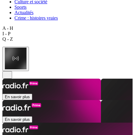
Culture et société
Sports
Actualités
Crime : histoires vraies
A - H
I - P
Q - Z
En savoir plus
En savoir plus