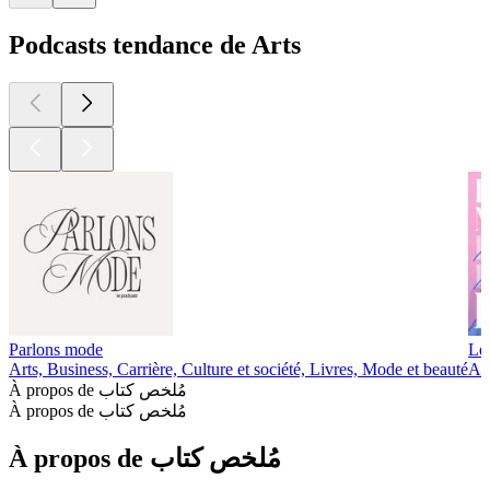
Podcasts tendance de Arts
Parlons mode
Les
Arts, Business, Carrière, Culture et société, Livres, Mode et beauté
Art
À propos de مُلخص كتاب
À propos de مُلخص كتاب
À propos de مُلخص كتاب