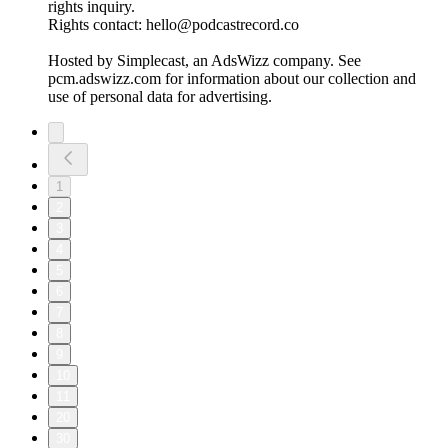
rights inquiry.
Rights contact: hello@podcastrecord.co
Hosted by Simplecast, an AdsWizz company. See
pcm.adswizz.com for information about our collection and
use of personal data for advertising.
1
2
3
4
5
6
7
8
9
10
11
20
30