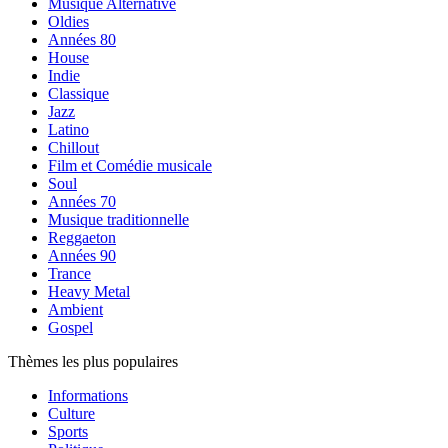
Musique Alternative
Oldies
Années 80
House
Indie
Classique
Jazz
Latino
Chillout
Film et Comédie musicale
Soul
Années 70
Musique traditionnelle
Reggaeton
Années 90
Trance
Heavy Metal
Ambient
Gospel
Thèmes les plus populaires
Informations
Culture
Sports