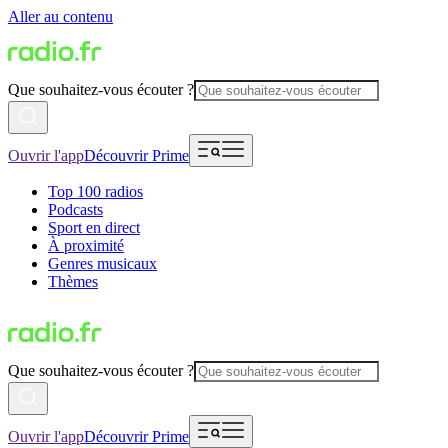
Aller au contenu
Que souhaitez-vous écouter ?
Ouvrir l'app
Découvrir Prime
Top 100 radios
Podcasts
Sport en direct
À proximité
Genres musicaux
Thèmes
Que souhaitez-vous écouter ?
Ouvrir l'app
Découvrir Prime