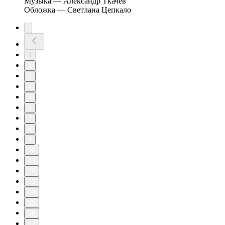
Музыка — Александр Ткачёв
Обложка — Светлана Цепкало
1
2
3
4
5
6
7
8
9
10
11
12
13
14
15
16
17