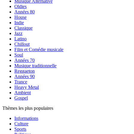
Musique Alternative
Oldies
Années 80
House
Indie
Classique
Jazz
Latino
Chillout
Film et Comédie musicale
Soul
Années 70
Musique traditionnelle
Reggaeton
Années 90
Trance
Heavy Metal
Ambient
Gospel
Thèmes les plus populaires
Informations
Culture
Sports