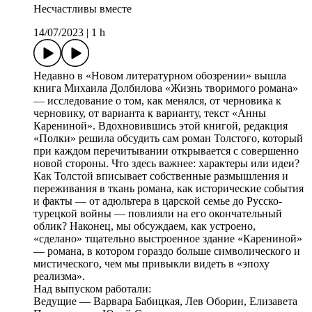
Несчастливы вместе
14/07/2023
|
1 h
Недавно в «Новом литературном обозрении» вышла
книга Михаила Долбилова «Жизнь творимого романа»
— исследование о том, как менялся, от черновика к
черновику, от варианта к варианту, текст «Анны
Карениной». Вдохновившись этой книгой, редакция
«Полки» решила обсудить сам роман Толстого, который
при каждом перечитывании открывается с совершенно
новой стороны. Что здесь важнее: характеры или идеи?
Как Толстой вписывает собственные размышления и
переживания в ткань романа, как исторические события
и факты — от адюльтера в царской семье до Русско-
турецкой войны — повлияли на его окончательный
облик? Наконец, мы обсуждаем, как устроено,
«сделано» тщательно выстроенное здание «Карениной»
— романа, в котором гораздо больше символического и
мистического, чем мы привыкли видеть в «эпоху
реализма».
Над выпуском работали:
Ведущие — Варвара Бабицкая, Лев Оборин, Елизавета