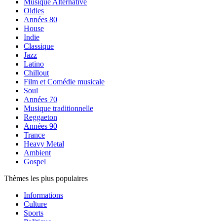
Musique Alternative
Oldies
Années 80
House
Indie
Classique
Jazz
Latino
Chillout
Film et Comédie musicale
Soul
Années 70
Musique traditionnelle
Reggaeton
Années 90
Trance
Heavy Metal
Ambient
Gospel
Thèmes les plus populaires
Informations
Culture
Sports