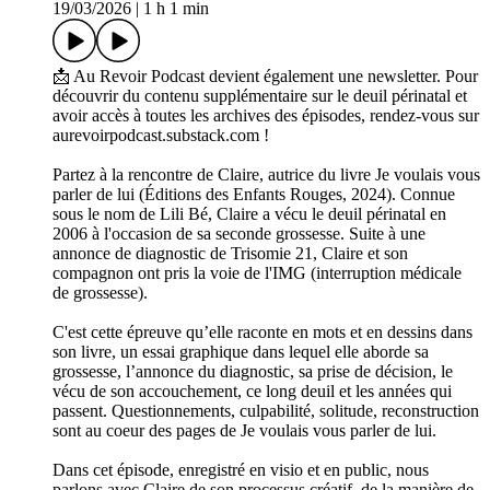
19/03/2026
|
1 h 1 min
📩 Au Revoir Podcast devient également une newsletter. Pour
découvrir du contenu supplémentaire sur le deuil périnatal et
avoir accès à toutes les archives des épisodes, rendez-vous sur
aurevoirpodcast.substack.com !
Partez à la rencontre de Claire, autrice du livre Je voulais vous
parler de lui (Éditions des Enfants Rouges, 2024). Connue
sous le nom de Lili Bé, Claire a vécu le deuil périnatal en
2006 à l'occasion de sa seconde grossesse. Suite à une
annonce de diagnostic de Trisomie 21, Claire et son
compagnon ont pris la voie de l'IMG (interruption médicale
de grossesse).
C'est cette épreuve qu’elle raconte en mots et en dessins dans
son livre, un essai graphique dans lequel elle aborde sa
grossesse, l’annonce du diagnostic, sa prise de décision, le
vécu de son accouchement, ce long deuil et les années qui
passent. Questionnements, culpabilité, solitude, reconstruction
sont au coeur des pages de Je voulais vous parler de lui.
Dans cet épisode, enregistré en visio et en public, nous
parlons avec Claire de son processus créatif, de la manière de