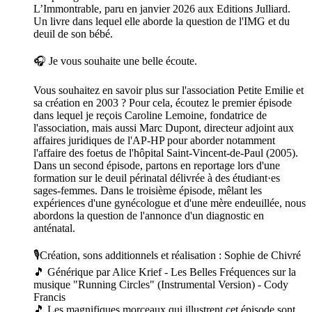
L’Immontrable, paru en janvier 2026 aux Editions Julliard.
Un livre dans lequel elle aborde la question de l'IMG et du
deuil de son bébé.
🎧 Je vous souhaite une belle écoute.
Vous souhaitez en savoir plus sur l'association Petite Emilie et
sa création en 2003 ? Pour cela, écoutez le premier épisode
dans lequel je reçois Caroline Lemoine, fondatrice de
l'association, mais aussi Marc Dupont, directeur adjoint aux
affaires juridiques de l'AP-HP pour aborder notamment
l'affaire des foetus de l'hôpital Saint-Vincent-de-Paul (2005).
Dans un second épisode, partons en reportage lors d'une
formation sur le deuil périnatal délivrée à des étudiant·es
sages-femmes. Dans le troisième épisode, mêlant les
expériences d'une gynécologue et d'une mère endeuillée, nous
abordons la question de l'annonce d'un diagnostic en
anténatal.
🎙️Création, sons additionnels et réalisation : Sophie de Chivré
🎵 Générique par Alice Krief - Les Belles Fréquences sur la
musique "Running Circles" (Instrumental Version) - Cody
Francis
🎵 Les magnifiques morceaux qui illustrent cet épisode sont