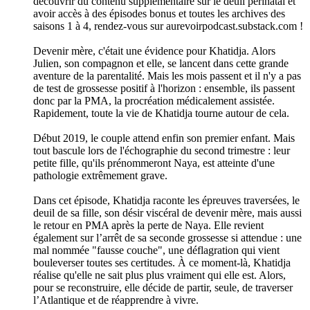
découvrir du contenu supplémentaire sur le deuil périnatal et
avoir accès à des épisodes bonus et toutes les archives des
saisons 1 à 4, rendez-vous sur aurevoirpodcast.substack.com !
Devenir mère, c'était une évidence pour Khatidja. Alors
Julien, son compagnon et elle, se lancent dans cette grande
aventure de la parentalité. Mais les mois passent et il n'y a pas
de test de grossesse positif à l'horizon : ensemble, ils passent
donc par la PMA, la procréation médicalement assistée.
Rapidement, toute la vie de Khatidja tourne autour de cela.
Début 2019, le couple attend enfin son premier enfant. Mais
tout bascule lors de l'échographie du second trimestre : leur
petite fille, qu'ils prénommeront Naya, est atteinte d'une
pathologie extrêmement grave.
Dans cet épisode, Khatidja raconte les épreuves traversées, le
deuil de sa fille, son désir viscéral de devenir mère, mais aussi
le retour en PMA après la perte de Naya. Elle revient
également sur l’arrêt de sa seconde grossesse si attendue : une
mal nommée "fausse couche", une déflagration qui vient
bouleverser toutes ses certitudes. À ce moment-là, Khatidja
réalise qu'elle ne sait plus plus vraiment qui elle est. Alors,
pour se reconstruire, elle décide de partir, seule, de traverser
l’Atlantique et de réapprendre à vivre.