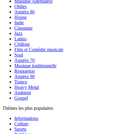
Musique Alternative
Oldies
Années 80
House
Indie
Classique
Jazz
Latino
Chillout
Film et Comédie musicale
Soul
Années 70
Musique traditionnelle
Reggaeton
Années 90
Trance
Heavy Metal
Ambient
Gospel
Thèmes les plus populaires
Informations
Culture
Sports