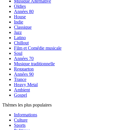
Musique Alternative
Oldies
Années 80
House
Indie
Classique
Jazz
Latino
Chillout
Film et Comédie musicale
Soul
Années 70
Musique traditionnelle
Reggaeton
Années 90
Trance
Heavy Metal
Ambient
Gospel
Thèmes les plus populaires
Informations
Culture
Sports