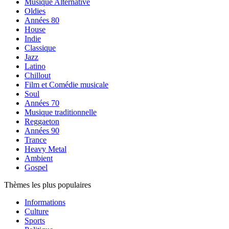
Musique Alternative
Oldies
Années 80
House
Indie
Classique
Jazz
Latino
Chillout
Film et Comédie musicale
Soul
Années 70
Musique traditionnelle
Reggaeton
Années 90
Trance
Heavy Metal
Ambient
Gospel
Thèmes les plus populaires
Informations
Culture
Sports