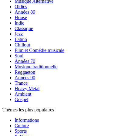
Musique Alternative
Oldies
Années 80
House
Indie
Classique
Jazz
Latino
Chillout
Film et Comédie musicale
Soul
Années 70
Musique traditionnelle
Reggaeton
Années 90
Trance
Heavy Metal
Ambient
Gospel
Thèmes les plus populaires
Informations
Culture
Sports