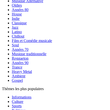
Musique Alternative
Oldies
Années 80
House
Indie
Classique
Jazz
Latino
Chillout
Film et Comédie musicale
Soul
Années 70
Musique traditionnelle
Reggaeton
Années 90
Trance
Heavy Metal
Ambient
Gospel
Thèmes les plus populaires
Informations
Culture
Sports