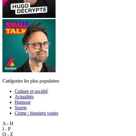
Catégories les plus populaires
Culture et société
Actualités
Humour
Sports
Crime : histoires vraies
A - H
I - P
Q - Z