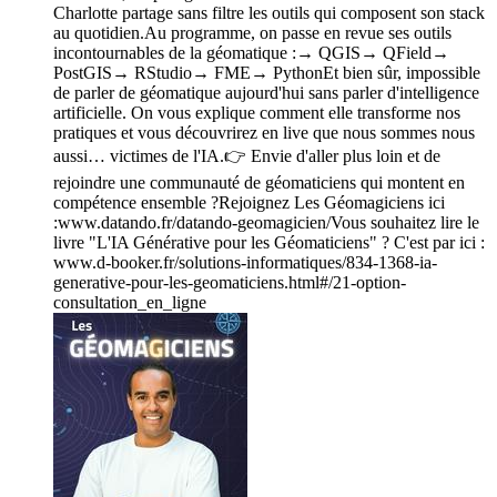
Charlotte partage sans filtre les outils qui composent son stack
au quotidien.Au programme, on passe en revue ses outils
incontournables de la géomatique :→ QGIS→ QField→
PostGIS→ RStudio→ FME→ PythonEt bien sûr, impossible
de parler de géomatique aujourd'hui sans parler d'intelligence
artificielle. On vous explique comment elle transforme nos
pratiques et vous découvrirez en live que nous sommes nous
aussi… victimes de l'IA.👉 Envie d'aller plus loin et de
rejoindre une communauté de géomaticiens qui montent en
compétence ensemble ?Rejoignez Les Géomagiciens ici
:www.datando.fr/datando-geomagicien/Vous souhaitez lire le
livre "L'IA Générative pour les Géomaticiens" ? C'est par ici :
www.d-booker.fr/solutions-informatiques/834-1368-ia-
generative-pour-les-geomaticiens.html#/21-option-
consultation_en_ligne