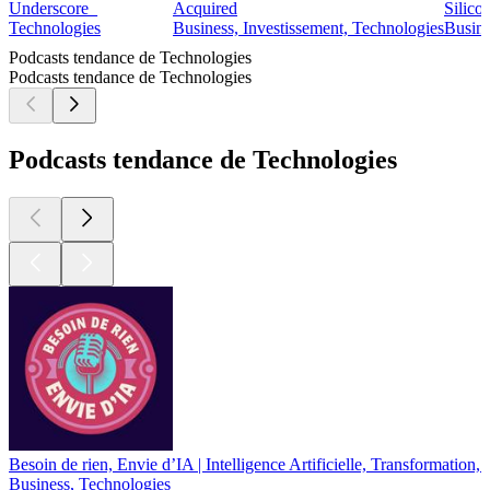
Underscore_
Acquired
Silico
Technologies
Business, Investissement, Technologies
Busine
Podcasts tendance de Technologies
Podcasts tendance de Technologies
Podcasts tendance de Technologies
Besoin de rien, Envie d’IA | Intelligence Artificielle, Transformation,
Business, Technologies