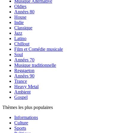
Musique Alternative
Oldies
Années 80
House
Indie
Classique
Jazz
Latino
Chillout
Film et Comédie musicale
Soul
Années 70
Musique traditionnelle
Reggaeton
Années 90
Trance
Heavy Metal
Ambient
Gospel
Thèmes les plus populaires
Informations
Culture
Sports