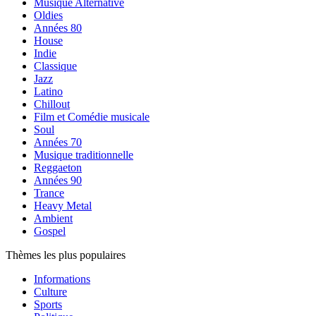
Musique Alternative
Oldies
Années 80
House
Indie
Classique
Jazz
Latino
Chillout
Film et Comédie musicale
Soul
Années 70
Musique traditionnelle
Reggaeton
Années 90
Trance
Heavy Metal
Ambient
Gospel
Thèmes les plus populaires
Informations
Culture
Sports