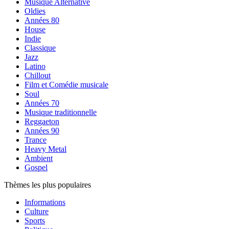
Musique Alternative
Oldies
Années 80
House
Indie
Classique
Jazz
Latino
Chillout
Film et Comédie musicale
Soul
Années 70
Musique traditionnelle
Reggaeton
Années 90
Trance
Heavy Metal
Ambient
Gospel
Thèmes les plus populaires
Informations
Culture
Sports