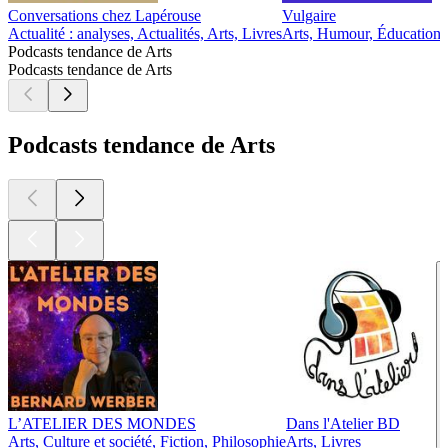
Conversations chez Lapérouse
Vulgaire
L
Actualité : analyses, Actualités, Arts, Livres
Arts, Humour, Éducation
A
Podcasts tendance de Arts
Podcasts tendance de Arts
Podcasts tendance de Arts
L’ATELIER DES MONDES
Dans l'Atelier BD
Arts, Culture et société, Fiction, Philosophie
Arts, Livres