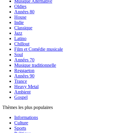
Musique Alternative
Oldies
Années 80
House
Indie
Classique
Jazz
Latino
Chillout
Film et Comédie musicale
Soul
Années 70
Musique traditionnelle
Reggaeton
Années 90
Trance
Heavy Metal
Ambient
Gospel
Thèmes les plus populaires
Informations
Culture
Sports