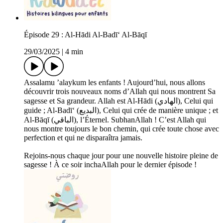
Épisode 29 : Al-Hādi Al-Badī‘ Al-Bāqī
29/03/2025
|
4 min
Assalamu ’alaykum les enfants ! Aujourd’hui, nous allons
découvrir trois nouveaux noms d’Allah qui nous montrent Sa
sagesse et Sa grandeur. Allah est Al-Hādi (الهادي), Celui qui
guide ; Al-Badī‘ (البديع), Celui qui crée de manière unique ; et
Al-Bāqī (الباقي), l’Éternel. SubhanAllah ! C’est Allah qui
nous montre toujours le bon chemin, qui crée toute chose avec
perfection et qui ne disparaîtra jamais.
Rejoins-nous chaque jour pour une nouvelle histoire pleine de
sagesse ! À ce soir inchaAllah pour le dernier épisode !