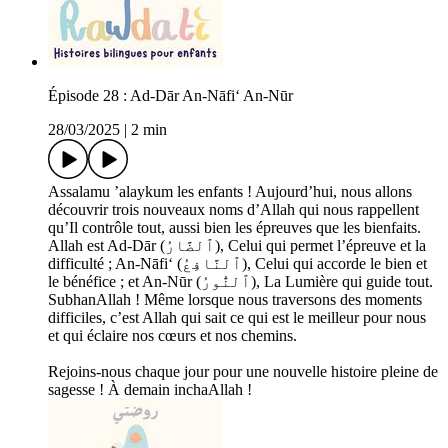
Épisode 28 : Ad-Dār An-Nāfi‘ An-Nūr
28/03/2025
|
2 min
Assalamu ’alaykum les enfants ! Aujourd’hui, nous allons
découvrir trois nouveaux noms d’Allah qui nous rappellent
qu’Il contrôle tout, aussi bien les épreuves que les bienfaits.
Allah est Ad-Dār (ٱلضَّارُ), Celui qui permet l’épreuve et la
difficulté ; An-Nāfi‘ (ٱلنَّافِعُ), Celui qui accorde le bien et
le bénéfice ; et An-Nūr (ٱلنُّورُ), La Lumière qui guide tout.
SubhanAllah ! Même lorsque nous traversons des moments
difficiles, c’est Allah qui sait ce qui est le meilleur pour nous
et qui éclaire nos cœurs et nos chemins.
Rejoins-nous chaque jour pour une nouvelle histoire pleine de
sagesse ! À demain inchaAllah !