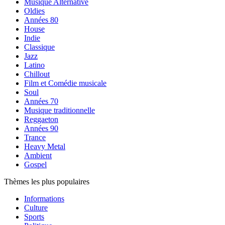
Musique Alternative
Oldies
Années 80
House
Indie
Classique
Jazz
Latino
Chillout
Film et Comédie musicale
Soul
Années 70
Musique traditionnelle
Reggaeton
Années 90
Trance
Heavy Metal
Ambient
Gospel
Thèmes les plus populaires
Informations
Culture
Sports