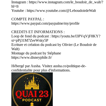
Instagram : ⁠https://www.instagram.com/le_boudoir_de_walt/?
hl=fr⁠
Youtube : https://www.youtube.com/@LeboudoirdeWalt
COMPTE PAYPAL :
https://www.paypal.com/paypalme/my/profile
CREDITS ET INFORMATIONS :
Loop de fond du podcast : ⁠https://youtu.be/l3PVqVjF8KY?
si=pPj31M7ZeeWsky5P
Ecriture et création du podcast by Olivier (Le Boudoir de
Walt)
Montage du podcast by Stéphane
https://www.disneyphile.fr/
Hébergé par Ausha. Visitez ausha.co/politique-de-
confidentialite pour plus d'informations.