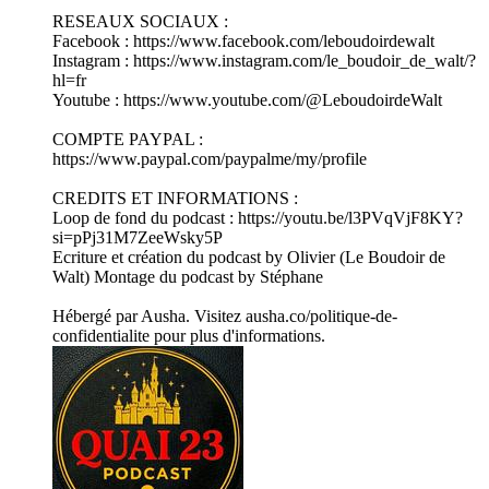
RESEAUX SOCIAUX :
Facebook : ⁠https://www.facebook.com/leboudoirdewalt⁠
Instagram : ⁠https://www.instagram.com/le_boudoir_de_walt/?
hl=fr⁠
Youtube : https://www.youtube.com/@LeboudoirdeWalt
COMPTE PAYPAL :
https://www.paypal.com/paypalme/my/profile
CREDITS ET INFORMATIONS :
Loop de fond du podcast : ⁠https://youtu.be/l3PVqVjF8KY?
si=pPj31M7ZeeWsky5P⁠
Ecriture et création du podcast by Olivier (Le Boudoir de
Walt) Montage du podcast by Stéphane
Hébergé par Ausha. Visitez ausha.co/politique-de-
confidentialite pour plus d'informations.