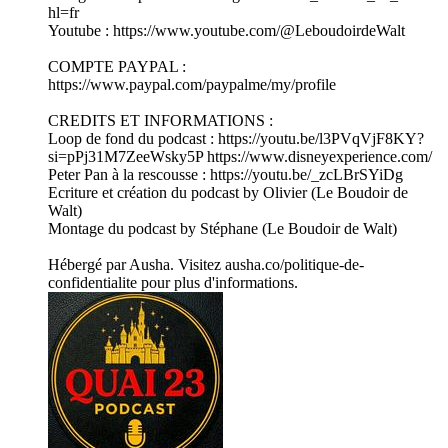
hl=fr⁠
Youtube : https://www.youtube.com/@LeboudoirdeWalt
COMPTE PAYPAL :
https://www.paypal.com/paypalme/my/profile
CREDITS ET INFORMATIONS :
Loop de fond du podcast : ⁠https://youtu.be/l3PVqVjF8KY?
si=pPj31M7ZeeWsky5P⁠ https://www.disneyexperience.com/
Peter Pan à la rescousse : https://youtu.be/_zcLBrSYiDg
Ecriture et création du podcast by Olivier (Le Boudoir de
Walt)
Montage du podcast by Stéphane (Le Boudoir de Walt)
Hébergé par Ausha. Visitez ausha.co/politique-de-
confidentialite pour plus d'informations.