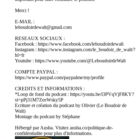
Merci !
E-MAIL :
leboudoirdewalt@gmail.com
RESEAUX SOCIAUX :
Facebook : ⁠https://www.facebook.com/leboudoirdewalt⁠
Instagram : ⁠https://www.instagram.com/le_boudoir_de_walt/?
hl=fr⁠
Youtube : https://www.youtube.com/@LeboudoirdeWalt
COMPTE PAYPAL :
https://www.paypal.com/paypalme/my/profile
CREDITS ET INFORMATIONS :
*Loop de fond du podcast : ⁠https://youtu.be/l3PVqVjF8KY?
si=pPj31M7ZeeWsky5P⁠
Ecriture et création du podcast by Olivier (Le Boudoir de
Walt)
Montage du podcast by Stéphane
Hébergé par Ausha. Visitez ausha.co/politique-de-
confidentialite pour plus d'informations.