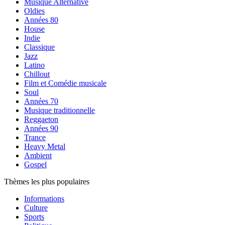
Musique Alternative
Oldies
Années 80
House
Indie
Classique
Jazz
Latino
Chillout
Film et Comédie musicale
Soul
Années 70
Musique traditionnelle
Reggaeton
Années 90
Trance
Heavy Metal
Ambient
Gospel
Thèmes les plus populaires
Informations
Culture
Sports