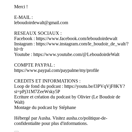
Merci !
E-MAIL :
leboudoirdewalt@gmail.com
RESEAUX SOCIAUX :
Facebook : ⁠https://www.facebook.com/leboudoirdewalt⁠
Instagram : ⁠https://www.instagram.com/le_boudoir_de_walt/?
hl=fr⁠
Youtube : https://www.youtube.com/@LeboudoirdeWalt
COMPTE PAYPAL :
https://www.paypal.com/paypalme/my/profile
CREDITS ET INFORMATIONS :
Loop de fond du podcast : ⁠https://youtu.be/l3PVqVjF8KY?
si=pPj31M7ZeeWsky5P⁠
Ecriture et création du podcast by Olivier (Le Boudoir de
Walt)
Montage du podcast by Stéphane
Hébergé par Ausha. Visitez ausha.co/politique-de-
confidentialite pour plus d'informations.