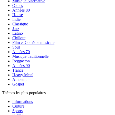
Musique Alternative
Oldies
Années 80
House
Indie
Classique
Jazz
Latino
Chillout
Film et Comédie musicale
Soul
Années 70
Musique traditionnelle
Reggaeton
Années 90
Trance
Heavy Metal
Ambient
Gospel
Thèmes les plus populaires
Informations
Culture
Sports