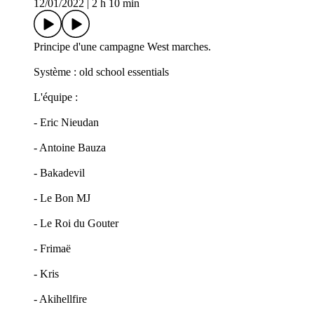
12/01/2022
|
2 h 10 min
Principe d'une campagne West marches.
Système : old school essentials
L'équipe :
- Eric Nieudan
- Antoine Bauza
- Bakadevil
- Le Bon MJ
- Le Roi du Gouter
- Frimaë
- Kris
- Akihellfire