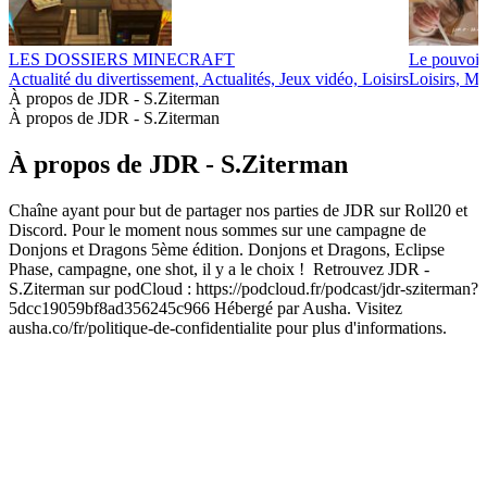
LES DOSSIERS MINECRAFT
Le pouvoir
Actualité du divertissement, Actualités, Jeux vidéo, Loisirs
Loisirs, Ma
À propos de JDR - S.Ziterman
À propos de JDR - S.Ziterman
À propos de JDR - S.Ziterman
Chaîne ayant pour but de partager nos parties de JDR sur Roll20 et
Discord. Pour le moment nous sommes sur une campagne de
Donjons et Dragons 5ème édition. Donjons et Dragons, Eclipse
Phase, campagne, one shot, il y a le choix ! Retrouvez JDR -
S.Ziterman sur podCloud : https://podcloud.fr/podcast/jdr-sziterman?
5dcc19059bf8ad356245c966 Hébergé par Ausha. Visitez
ausha.co/fr/politique-de-confidentialite pour plus d'informations.
Site web du podcast