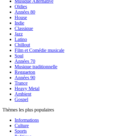
Musique Alternative
Oldies
Années 80
House
Indie
Classique
Jazz
Latino
Chillout
Film et Comédie musicale
Soul
Années 70
Musique traditionnelle
Reggaeton
Années 90
Trance
Heavy Metal
Ambient
Gospel
Thèmes les plus populaires
Informations
Culture
Sports