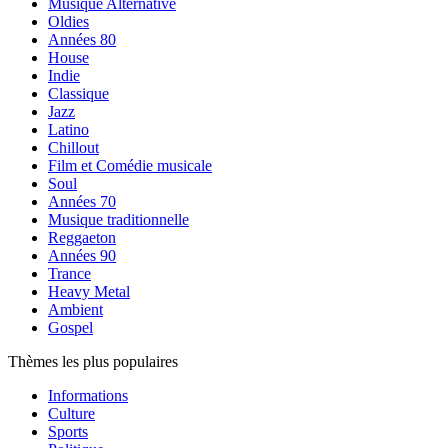
Musique Alternative
Oldies
Années 80
House
Indie
Classique
Jazz
Latino
Chillout
Film et Comédie musicale
Soul
Années 70
Musique traditionnelle
Reggaeton
Années 90
Trance
Heavy Metal
Ambient
Gospel
Thèmes les plus populaires
Informations
Culture
Sports