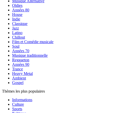
Musique Alternative
Oldies
Années 80
House
Indie
Classique
Jazz
Latino
Chillout
Film et Comédie musicale
Soul
Années 70
Musique traditionnelle
Reggaeton
Années 90
Trance
Heavy Metal
Ambient
Gospel
Thèmes les plus populaires
Informations
Culture
Sports