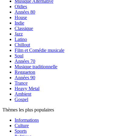
Musique Alternative
Oldies
Années 80
House
Indie
Classique
Jazz
Latino
Chillout
Film et Comédie musicale
Soul
Années 70
Musique traditionnelle
Reggaeton
Années 90
Trance
Heavy Metal
Ambient
Gospel
Thèmes les plus populaires
Informations
Culture
Sports