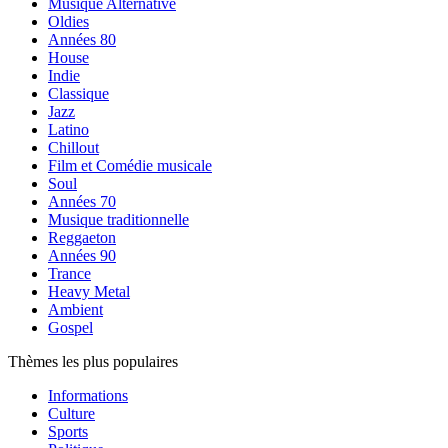
Musique Alternative
Oldies
Années 80
House
Indie
Classique
Jazz
Latino
Chillout
Film et Comédie musicale
Soul
Années 70
Musique traditionnelle
Reggaeton
Années 90
Trance
Heavy Metal
Ambient
Gospel
Thèmes les plus populaires
Informations
Culture
Sports