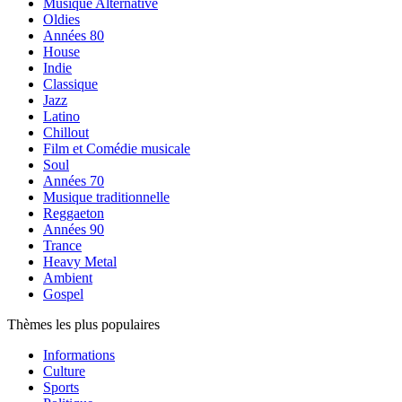
Musique Alternative
Oldies
Années 80
House
Indie
Classique
Jazz
Latino
Chillout
Film et Comédie musicale
Soul
Années 70
Musique traditionnelle
Reggaeton
Années 90
Trance
Heavy Metal
Ambient
Gospel
Thèmes les plus populaires
Informations
Culture
Sports