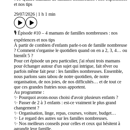
et nos tips
29/07/2026
|
1 h 1 min
🎙️ Épisode #10 – 4 mamans de familles nombreuses : nos
expériences et nos tips
À partir de combien d'enfants parle-t-on de famille nombreuse
? Comment s'organise le quotidien quand on en a 2, 3, 4… ou
bientôt 5 ?
Pour cet épisode un peu particulier, j'ai réuni trois mamans
pour échanger autour d'un sujet qui intrigue, fait rêver ou
parfois même fait peur : les familles nombreuses. Ensemble,
nous parlons sans tabou de notre quotidien, de notre
organisation, de nos joies, de nos difficultés… et de tout ce
que ces grandes fratries nous apportent.
Au programme :
✨ Pourquoi avons-nous choisi d'avoir plusieurs enfants ?
✨ Passer de 2 à 3 enfants : est-ce vraiment le plus grand
changement ?
✨ Organisation, linge, repas, courses, voiture, budget…
✨ Le regard des autres sur les familles nombreuses.
✨ Nos meilleurs conseils pour celles et ceux qui hésitent à
agrandir leur famille.