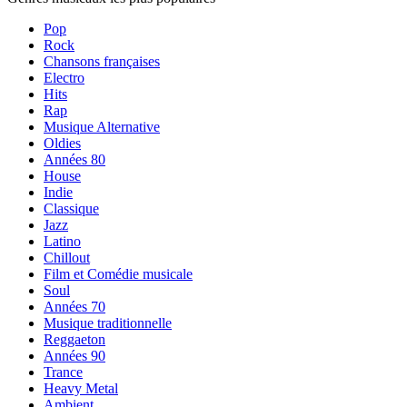
Pop
Rock
Chansons françaises
Electro
Hits
Rap
Musique Alternative
Oldies
Années 80
House
Indie
Classique
Jazz
Latino
Chillout
Film et Comédie musicale
Soul
Années 70
Musique traditionnelle
Reggaeton
Années 90
Trance
Heavy Metal
Ambient