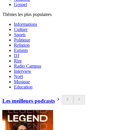
Gospel
Thèmes les plus populaires
Informations
Culture
Sports
Politique
Religion
Enfants
DJ
Rire
Radio Campus
Interview
Noël
Musique
Education
Les meilleurs podcasts