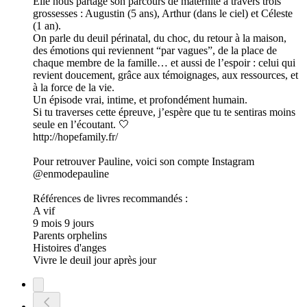
Elle nous partage son parcours de maternité à travers trois
grossesses : Augustin (5 ans), Arthur (dans le ciel) et Céleste
(1 an).
On parle du deuil périnatal, du choc, du retour à la maison,
des émotions qui reviennent “par vagues”, de la place de
chaque membre de la famille… et aussi de l’espoir : celui qui
revient doucement, grâce aux témoignages, aux ressources, et
à la force de la vie.
Un épisode vrai, intime, et profondément humain.
Si tu traverses cette épreuve, j’espère que tu te sentiras moins
seule en l’écoutant. 🤍
http://hopefamily.fr/
Pour retrouver Pauline, voici son compte Instagram
@enmodepauline
Références de livres recommandés :
A vif
9 mois 9 jours
Parents orphelins
Histoires d'anges
Vivre le deuil jour après jour