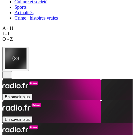
Culture et société
Sports
Actualités
Crime : histoires vraies
A - H
I - P
Q - Z
En savoir plus
En savoir plus