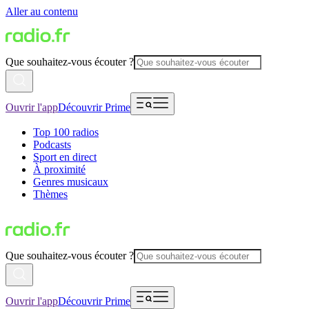
Aller au contenu
Que souhaitez-vous écouter ?
Ouvrir l'app
Découvrir Prime
Top 100 radios
Podcasts
Sport en direct
À proximité
Genres musicaux
Thèmes
Que souhaitez-vous écouter ?
Ouvrir l'app
Découvrir Prime