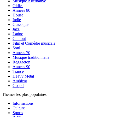
Musique Alternative
Oldies
Années 80
House
Indie
Classique
Jazz
Latino
Chillout
Film et Comédie musicale
Soul
Années 70
Musique traditionnelle
Reggaeton
Années 90
Trance
Heavy Metal
Ambient
Gospel
Thèmes les plus populaires
Informations
Culture
Sports