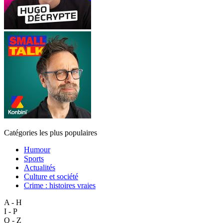
Catégories les plus populaires
Humour
Sports
Actualités
Culture et société
Crime : histoires vraies
A - H
I - P
Q - Z