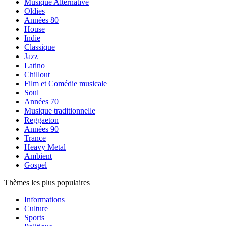
Musique Alternative
Oldies
Années 80
House
Indie
Classique
Jazz
Latino
Chillout
Film et Comédie musicale
Soul
Années 70
Musique traditionnelle
Reggaeton
Années 90
Trance
Heavy Metal
Ambient
Gospel
Thèmes les plus populaires
Informations
Culture
Sports