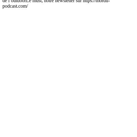
de l’outdoorLe must, notre newsletter sur https://mordu-
podcast.com/
Site web du podcast