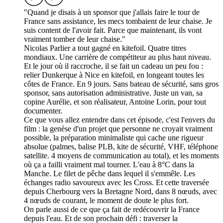
"Quand je disais à un sponsor que j'allais faire le tour de
France sans assistance, les mecs tombaient de leur chaise. Je
suis content de l'avoir fait. Parce que maintenant, ils vont
vraiment tomber de leur chaise."
Nicolas Parlier a tout gagné en kitefoil. Quatre titres
mondiaux. Une carrière de compétiteur au plus haut niveau.
Et le jour où il raccroche, il se fait un cadeau un peu fou :
relier Dunkerque à Nice en kitefoil, en longeant toutes les
côtes de France. En 9 jours. Sans bateau de sécurité, sans gros
sponsor, sans autorisation administrative. Juste un van, sa
copine Aurélie, et son réalisateur, Antoine Lorin, pour tout
documenter.
Ce que vous allez entendre dans cet épisode, c'est l'envers du
film : la genèse d'un projet que personne ne croyait vraiment
possible, la préparation minimaliste qui cache une rigueur
absolue (palmes, balise PLB, kite de sécurité, VHF, téléphone
satellite. 4 moyens de communication au total), et les moments
où ça a failli vraiment mal tourner. L'eau à 8°C dans la
Manche. Le filet de pêche dans lequel il s'emmêle. Les
échanges radio savoureux avec les Cross. Et cette traversée
depuis Cherbourg vers la Bretagne Nord, dans 8 nœuds, avec
4 nœuds de courant, le moment de doute le plus fort.
On parle aussi de ce que ça fait de redécouvrir la France
depuis l'eau. Et de son prochain défi : traverser la