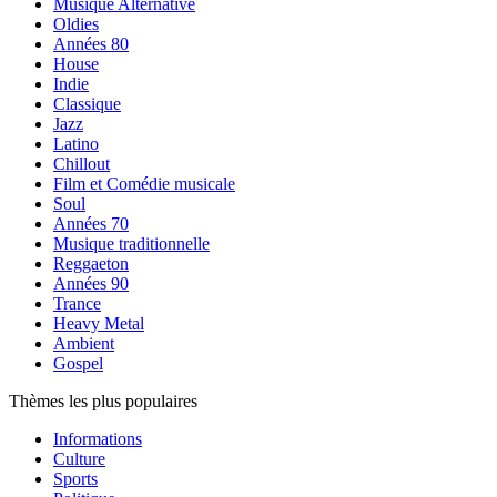
Musique Alternative
Oldies
Années 80
House
Indie
Classique
Jazz
Latino
Chillout
Film et Comédie musicale
Soul
Années 70
Musique traditionnelle
Reggaeton
Années 90
Trance
Heavy Metal
Ambient
Gospel
Thèmes les plus populaires
Informations
Culture
Sports