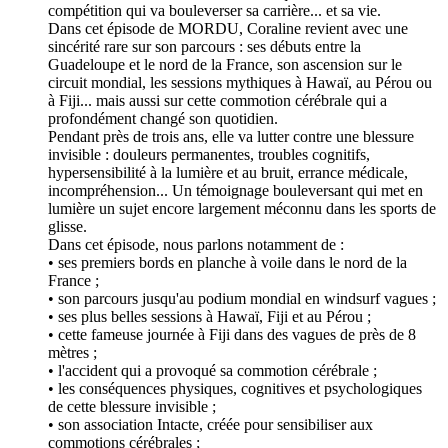
compétition qui va bouleverser sa carrière... et sa vie.
Dans cet épisode de MORDU, Coraline revient avec une
sincérité rare sur son parcours : ses débuts entre la
Guadeloupe et le nord de la France, son ascension sur le
circuit mondial, les sessions mythiques à Hawaï, au Pérou ou
à Fiji... mais aussi sur cette commotion cérébrale qui a
profondément changé son quotidien.
Pendant près de trois ans, elle va lutter contre une blessure
invisible : douleurs permanentes, troubles cognitifs,
hypersensibilité à la lumière et au bruit, errance médicale,
incompréhension... Un témoignage bouleversant qui met en
lumière un sujet encore largement méconnu dans les sports de
glisse.
Dans cet épisode, nous parlons notamment de :
• ses premiers bords en planche à voile dans le nord de la
France ;
• son parcours jusqu'au podium mondial en windsurf vagues ;
• ses plus belles sessions à Hawaï, Fiji et au Pérou ;
• cette fameuse journée à Fiji dans des vagues de près de 8
mètres ;
• l'accident qui a provoqué sa commotion cérébrale ;
• les conséquences physiques, cognitives et psychologiques
de cette blessure invisible ;
• son association Intacte, créée pour sensibiliser aux
commotions cérébrales ;