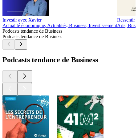
Investir avec Xavier
Ressentir
Actualité économique, Actualités, Business, Investissement
Arts, Busi
Podcasts tendance de Business
Podcasts tendance de Business
Podcasts tendance de Business