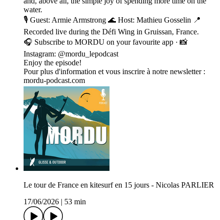
and, above all, the simple joy of spending more time on the
water.
🎙️ Guest: Armie Armstrong 🌊 Host: Mathieu Gosselin 📍
Recorded live during the Défi Wing in Gruissan, France.
🎧 Subscribe to MORDU on your favourite app · 📸
Instagram: @mordu_lepodcast
Enjoy the episode!
Pour plus d'information et vous inscrire à notre newsletter :
mordu-podcast.com
Le tour de France en kitesurf en 15 jours - Nicolas PARLIER
17/06/2026
|
53 min