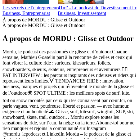
Les secrets de l'entrepreneur
41m² - Le podcast de l'investissement imm
Business, Entreprenariat
Business, Investissement
À propos de MORDU : Glisse et Outdoor
À propos de MORDU : Glisse et Outdoor
À propos de MORDU : Glisse et Outdoor
Mordu, le podcast des passionnés de glisse et d’outdoor.Chaque
semaine, Mathieu Gosselin part à la rencontre de celles et ceux qui
font vibrer la culture ride : surfeurs, kitesurfeurs, foilers,
snowboarders, skieurs, skateurs, entrepreneurs et aventuriers.🏄‍♂️
FAT INTERVIEW : les parcours inspirants des rideuses et riders qui
repoussent leurs limites.💡 TENDANCES RIDE : innovation,
business, marques et projets qui réinventent le monde de la glisse et
de l’outdoor.🌍 SPOT ULTIME : les meilleurs spots de surf, kite,
foil ou snow racontés par ceux qui les connaissent par cœur.Ici, on
parle vagues, vent, poudreuse, liberté et passion — avec humour,
exigence et authenticité.🌊 Glisse, surf, kitesurf, wingfoil, SUP, ski,
snowboard, skate, trail, outdoor… Mordu explore toutes les
sensations de ride, sur l’eau, la neige ou la terre.Abonne-toi pour ne
rien manquer et rejoins la communauté sur Instagram
@mordu_lepodcast et LinkedIn Mordu – le podcast de la glisse et