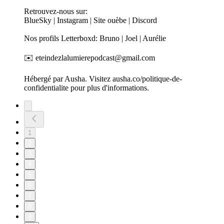
Retrouvez-nous sur:
BlueSky | Instagram | Site ouèbe | Discord
Nos profils Letterboxd: Bruno | Joel | Aurélie
✉️ eteindezlalumierepodcast@gmail.com
Hébergé par Ausha. Visitez ausha.co/politique-de-
confidentialite pour plus d'informations.
1
2
3
4
5
6
7
8
9