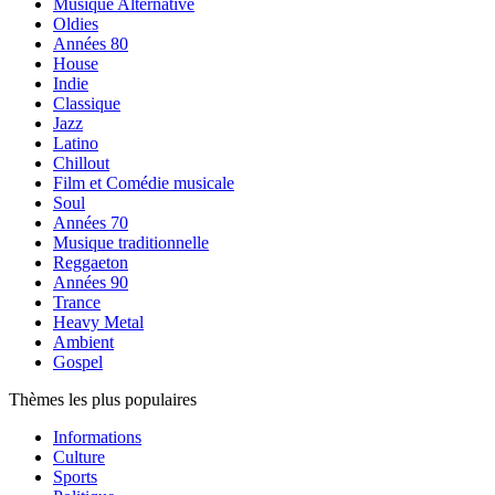
Musique Alternative
Oldies
Années 80
House
Indie
Classique
Jazz
Latino
Chillout
Film et Comédie musicale
Soul
Années 70
Musique traditionnelle
Reggaeton
Années 90
Trance
Heavy Metal
Ambient
Gospel
Thèmes les plus populaires
Informations
Culture
Sports