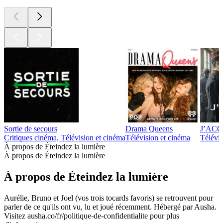
Sortie de secours
Drama Queens
J’ACCUS
Critiques cinéma, Télévision et cinéma
Télévision et cinéma
Télévis
À propos de Éteindez la lumière
À propos de Éteindez la lumière
À propos de Éteindez la lumière
Aurélie, Bruno et Joel (vos trois tocards favoris) se retrouvent pour
parler de ce qu'ils ont vu, lu et joué récemment. Hébergé par Ausha.
Visitez ausha.co/fr/politique-de-confidentialite pour plus