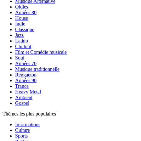
Musique Alternative
Oldies
Années 80
House
Indie
Classique
Jazz
Latino
Chillout
Film et Comédie musicale
Soul
Années 70
Musique traditionnelle
Reggaeton
Années 90
Trance
Heavy Metal
Ambient
Gospel
Thèmes les plus populaires
Informations
Culture
Sports