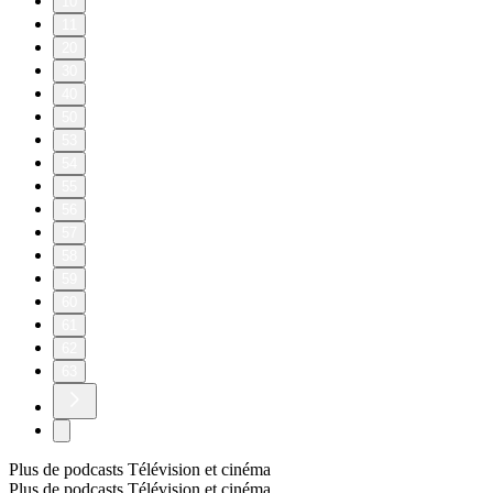
10
11
20
30
40
50
53
54
55
56
57
58
59
60
61
62
63
Plus de podcasts Télévision et cinéma
Plus de podcasts Télévision et cinéma