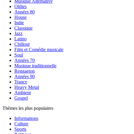
Musique Alternative
Oldies
Années 80
House
Indie
Classique
Jazz
Latino
Chillout
Film et Comédie musicale
Soul
Années 70
Musique traditionnelle
Reggaeton
Années 90
Trance
Heavy Metal
Ambient
Gospel
Thèmes les plus populaires
Informations
Culture
Sports