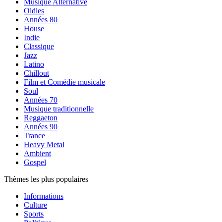
Musique Alternative
Oldies
Années 80
House
Indie
Classique
Jazz
Latino
Chillout
Film et Comédie musicale
Soul
Années 70
Musique traditionnelle
Reggaeton
Années 90
Trance
Heavy Metal
Ambient
Gospel
Thèmes les plus populaires
Informations
Culture
Sports