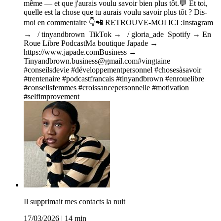
même — et que j'aurais voulu savoir bien plus tôt.💬 Et toi,
quelle est la chose que tu aurais voulu savoir plus tôt ? Dis-
moi en commentaire 👇📲 RETROUVE-MOI ICI :Instagram
→ / tinyandbrown TikTok → / gloria_ade Spotify → En
Roue Libre PodcastMa boutique Japade →
https://www.japade.comBusiness →
Tinyandbrown.business@gmail.com#vingtaine
#conseilsdevie #développementpersonnel #chosesàsavoir
#trentenaire #podcastfrancais #tinyandbrown #enrouelibre
#conseilsfemmes #croissancepersonnelle #motivation
#selfimprovement
Il supprimait mes contacts la nuit
17/03/2026
|
14 min