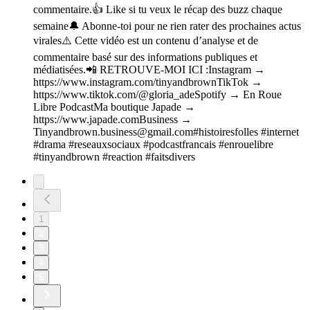
commentaire.👍 Like si tu veux le récap des buzz chaque
semaine🔔 Abonne-toi pour ne rien rater des prochaines actus
virales⚠️ Cette vidéo est un contenu d’analyse et de
commentaire basé sur des informations publiques et
médiatisées.📲 RETROUVE-MOI ICI :Instagram →
https://www.instagram.com/tinyandbrownTikTok →
https://www.tiktok.com/@gloria_adeSpotify → En Roue
Libre PodcastMa boutique Japade →
https://www.japade.comBusiness →
Tinyandbrown.business@gmail.com#histoiresfolles #internet
#drama #reseauxsociaux #podcastfrancais #enrouelibre
#tinyandbrown #reaction #faitsdivers
1
2
3
4
5