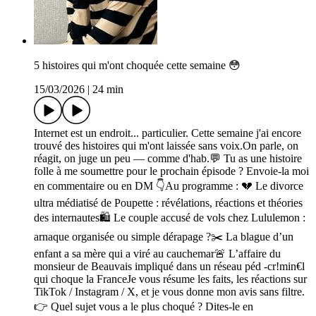
5 histoires qui m'ont choquée cette semaine 😳
15/03/2026
|
24 min
Internet est un endroit... particulier. Cette semaine j'ai encore
trouvé des histoires qui m'ont laissée sans voix.On parle, on
réagit, on juge un peu — comme d'hab.💬 Tu as une histoire
folle à me soumettre pour le prochain épisode ? Envoie-la moi
en commentaire ou en DM 👇Au programme : 💔 Le divorce
ultra médiatisé de Poupette : révélations, réactions et théories
des internautes🛍️ Le couple accusé de vols chez Lululemon :
arnaque organisée ou simple dérapage ?✂️ La blague d’un
enfant a sa mère qui a viré au cauchemar🚨 L’affaire du
monsieur de Beauvais impliqué dans un réseau péd -cr!min€l
qui choque la FranceJe vous résume les faits, les réactions sur
TikTok / Instagram / X, et je vous donne mon avis sans filtre.
👉 Quel sujet vous a le plus choqué ? Dites-le en