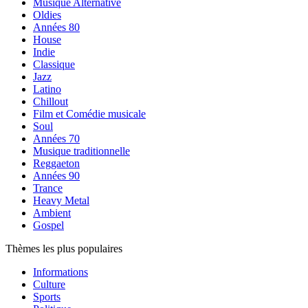
Musique Alternative
Oldies
Années 80
House
Indie
Classique
Jazz
Latino
Chillout
Film et Comédie musicale
Soul
Années 70
Musique traditionnelle
Reggaeton
Années 90
Trance
Heavy Metal
Ambient
Gospel
Thèmes les plus populaires
Informations
Culture
Sports