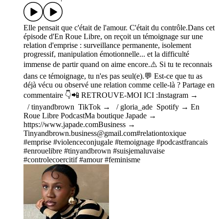
Elle pensait que c'était de l'amour. C'était du contrôle.Dans cet
épisode d'En Roue Libre, on reçoit un témoignage sur une
relation d'emprise : surveillance permanente, isolement
progressif, manipulation émotionnelle... et la difficulté
immense de partir quand on aime encore.⚠️ Si tu te reconnais
dans ce témoignage, tu n'es pas seul(e).💬 Est-ce que tu as
déjà vécu ou observé une relation comme celle-là ? Partage en
commentaire 👇📲 RETROUVE-MOI ICI :Instagram →
/ tinyandbrown TikTok → / gloria_ade Spotify → En
Roue Libre PodcastMa boutique Japade →
https://www.japade.comBusiness →
Tinyandbrown.business@gmail.com#relationtoxique
#emprise #violenceconjugale #temoignage #podcastfrancais
#enrouelibre #tinyandbrown #suisjemaluvaise
#controlecoercitif #amour #feminisme