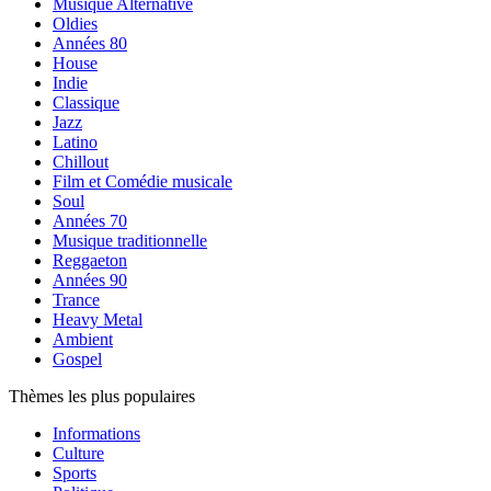
Musique Alternative
Oldies
Années 80
House
Indie
Classique
Jazz
Latino
Chillout
Film et Comédie musicale
Soul
Années 70
Musique traditionnelle
Reggaeton
Années 90
Trance
Heavy Metal
Ambient
Gospel
Thèmes les plus populaires
Informations
Culture
Sports