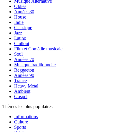
Musique Alternative
Oldies
Années 80
House
Indie
Classique
Jazz
Latino
Chillout
Film et Comédie musicale
Soul
Années 70
Musique traditionnelle
Reggaeton
Années 90
Trance
Heavy Metal
Ambient
Gospel
Thèmes les plus populaires
Informations
Culture
Sports