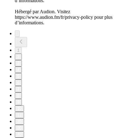
d’informations.
Hébergé par Audion. Visitez
https://www.audion.fm/fr/privacy-policy pour plus
d’informations.
1
2
3
4
5
6
7
8
9
10
11
20
30
40