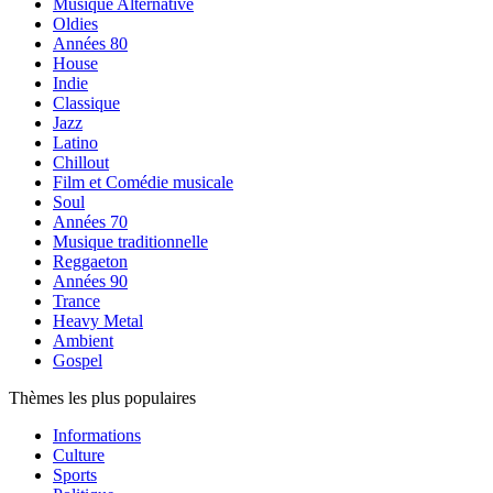
Musique Alternative
Oldies
Années 80
House
Indie
Classique
Jazz
Latino
Chillout
Film et Comédie musicale
Soul
Années 70
Musique traditionnelle
Reggaeton
Années 90
Trance
Heavy Metal
Ambient
Gospel
Thèmes les plus populaires
Informations
Culture
Sports