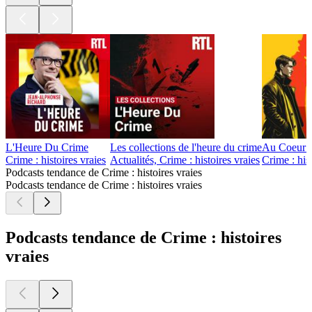
L'Heure Du Crime
Les collections de l'heure du crime
Au Coeur 
Crime : histoires vraies
Actualités, Crime : histoires vraies
Crime : his
Podcasts tendance de Crime : histoires vraies
Podcasts tendance de Crime : histoires vraies
Podcasts tendance de Crime : histoires
vraies