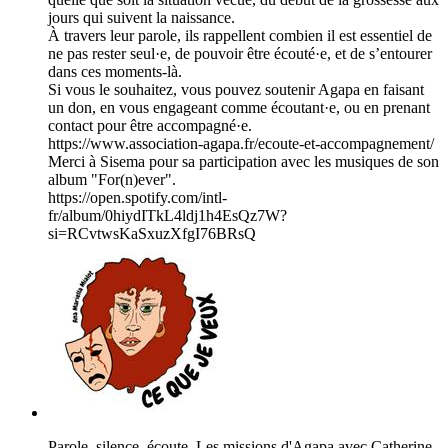
jours qui suivent la naissance.
À travers leur parole, ils rappellent combien il est essentiel de
ne pas rester seul·e, de pouvoir être écouté·e, et de s’entourer
dans ces moments-là.
Si vous le souhaitez, vous pouvez soutenir Agapa en faisant
un don, en vous engageant comme écoutant·e, ou en prenant
contact pour être accompagné·e.
⁠⁠https://www.association-agapa.fr/ecoute-et-accompagnement/⁠⁠
Merci à Sisema pour sa participation avec les musiques de son
album "For(n)ever".
⁠⁠https://open.spotify.com/intl-
fr/album/0hiydITkL4ldj1h4EsQz7W?
si=RCvtwsKaSxuzXfgI76BRsQ⁠⁠
Parole, silence, écoute. Les missions d'Agapa avec Catherine