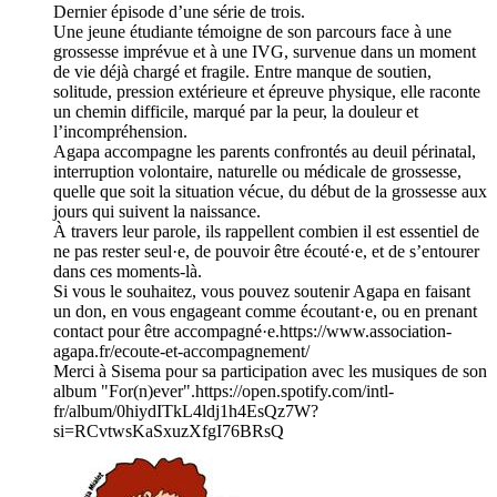
Dernier épisode d’une série de trois.
Une jeune étudiante témoigne de son parcours face à une
grossesse imprévue et à une IVG, survenue dans un moment
de vie déjà chargé et fragile. Entre manque de soutien,
solitude, pression extérieure et épreuve physique, elle raconte
un chemin difficile, marqué par la peur, la douleur et
l’incompréhension.
Agapa accompagne les parents confrontés au deuil périnatal,
interruption volontaire, naturelle ou médicale de grossesse,
quelle que soit la situation vécue, du début de la grossesse aux
jours qui suivent la naissance.
À travers leur parole, ils rappellent combien il est essentiel de
ne pas rester seul·e, de pouvoir être écouté·e, et de s’entourer
dans ces moments-là.
Si vous le souhaitez, vous pouvez soutenir Agapa en faisant
un don, en vous engageant comme écoutant·e, ou en prenant
contact pour être accompagné·e.⁠⁠⁠https://www.association-
agapa.fr/ecoute-et-accompagnement/⁠⁠⁠
Merci à Sisema pour sa participation avec les musiques de son
album "For(n)ever".⁠⁠⁠https://open.spotify.com/intl-
fr/album/0hiydITkL4ldj1h4EsQz7W?
si=RCvtwsKaSxuzXfgI76BRsQ⁠⁠