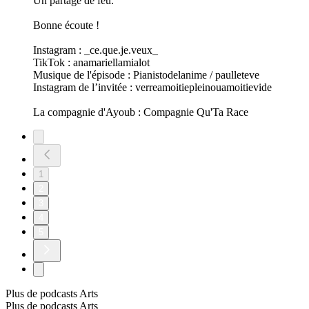
Un partage de feu.
Bonne écoute !
Instagram : _ce.que.je.veux_
TikTok : anamariellamialot
Musique de l'épisode : Pianistodelanime / paulleteve
Instagram de l’invitée : verreamoitiepleinouamoitievide
La compagnie d'Ayoub : Compagnie Qu'Ta Race
1
2
3
4
5
Plus de podcasts Arts
Plus de podcasts Arts