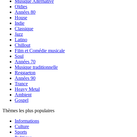
Musique Alternative
Oldies
Années 80
House
Indie
Classique
Jazz
Latino
Chillout
Film et Comédie musicale
Soul
Années 70
Musique traditionnelle
Reggaeton
Années 90
Trance
Heavy Metal
Ambient
Gospel
Thèmes les plus populaires
Informations
Culture
Sports