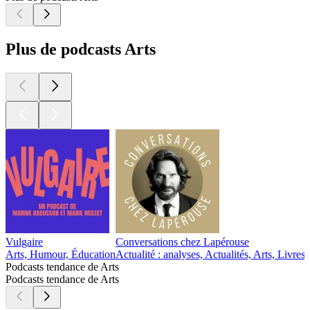
Plus de podcasts Arts
Vulgaire
Conversations chez Lapérouse
Arts, Humour, Éducation
Actualité : analyses, Actualités, Arts, Livres
A
Podcasts tendance de Arts
Podcasts tendance de Arts